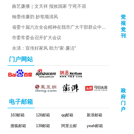
曲艺廉播｜文天祥 报效国家 宁死不屈
翰墨传廉韵 妙笔颂清风
省委十届六次全会精神在我市广大干部群众中引
发热烈反响
市委常委会召开扩大会议
永清：宣传好家风 助力“家·廉洁”
门户网站
电子邮箱
163邮箱
126邮箱
qq邮箱
新浪邮箱
搜狐邮箱
139邮箱
阿里云邮
yeah邮箱