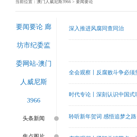
当前位置：
澳门人威尼斯3966
> 要闻要论
要闻要论 廊
深入推进风腐同查同治
坊市纪委监
委网站-澳门
全会观察丨反腐败斗争必须
人威尼斯
时代专论丨深刻认识中国式
3966
聆听新年贺词 感悟追梦之路
头条新闻
焦点图片