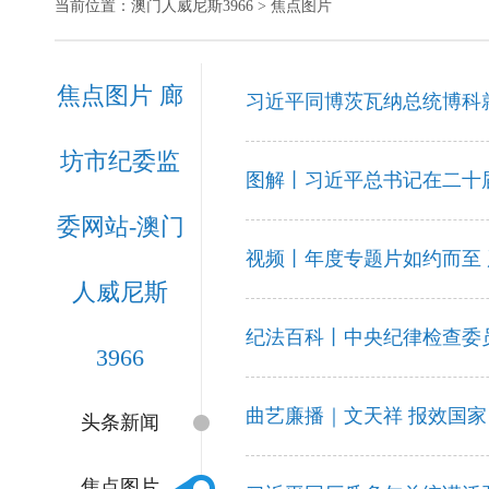
当前位置：
澳门人威尼斯3966
> 焦点图片
焦点图片 廊
习近平同博茨瓦纳总统博科
坊市纪委监
图解丨习近平总书记在二十
委网站-澳门
视频丨年度专题片如约而至
人威尼斯
纪法百科丨中央纪律检查委
3966
曲艺廉播｜文天祥 报效国家
头条新闻
焦点图片