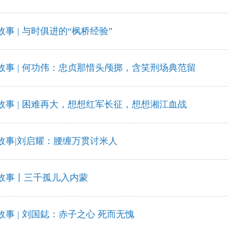
事 | 与时俱进的“枫桥经验”
事 | 何功伟：忠贞那惜头颅掷，含笑刑场典范留
事 | 困难再大，想想红军长征，想想湘江血战
故事|刘启耀：腰缠万贯讨米人
故事丨三千孤儿入内蒙
事 | 刘国鋕：赤子之心 死而无愧