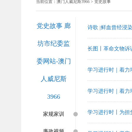
当前位置：
澳门人威尼斯3966
> 党史故事
党史故事 廊
诗歌 |鲜血曾经浸
坊市纪委监
长图丨革命文物诉
委网站-澳门
学习进行时｜着力
人威尼斯
学习进行时｜着力
3966
学习进行时丨为担
家规家训
廉政视频