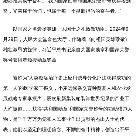
始终推崇实干奋斗。“我为国家勋章和国家荣誉称号获得者颁
奖，光荣属于他们，也属于每一个挺膺担当的奋斗者。”
以国家之名褒扬英雄，以国士之礼致敬功臣。2024年9
月29日，人民大会堂金色大厅，伴随着《向祖国英雄致敬》
雄壮激昂的旋律，习近平总书记亲自为国家勋章和国家荣誉
称号获得者颁授勋章奖章。
被称为“人类癌症治疗史上应用诱导分化疗法获得成功的
第一人”的医学家王振义，小麦远缘杂交育种奠基人和农业发
展战略专家李振声，屡次刷新集装箱装卸世界纪录的产业工
人许振超……获得“共和国勋章”和国家荣誉称号的功勋模范人
物，是千千万万为党和人民事业作出贡献的杰出人士的代
表，他们以坚定的理想信念、不懈的奋斗精神，创造出不平