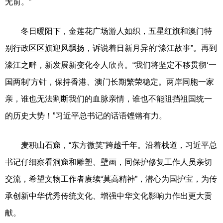
无前。”
冬日暖阳下，金莲花广场游人如织，五星红旗和澳门特
别行政区区旗迎风飘扬，诉说着日新月异的“濠江故事”。再到
濠江之畔，新发展新变化令人欣喜。“我们将坚定不移贯彻‘一
国两制’方针，保持香港、澳门长期繁荣稳定。两岸同胞一家
亲，谁也无法割断我们的血脉亲情，谁也不能阻挡祖国统一
的历史大势！”习近平总书记的话语铿锵有力。
麦积山石窟，“东方微笑”跨越千年。沿着栈道，习近平总
书记仔细察看洞窟和雕塑、壁画，同保护修复工作人员亲切
交流，希望文物工作者赓续“莫高精神”，潜心为国护宝，为传
承创新中华优秀传统文化、增强中华文化影响力作出更大贡
献。