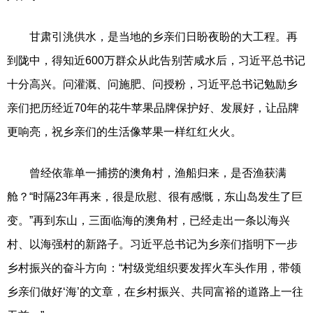
甘肃引洮供水，是当地的乡亲们日盼夜盼的大工程。再
到陇中，得知近600万群众从此告别苦咸水后，习近平总书记
十分高兴。问灌溉、问施肥、问授粉，习近平总书记勉励乡
亲们把历经近70年的花牛苹果品牌保护好、发展好，让品牌
更响亮，祝乡亲们的生活像苹果一样红红火火。
曾经依靠单一捕捞的澳角村，渔船归来，是否渔获满
舱？“时隔23年再来，很是欣慰、很有感慨，东山岛发生了巨
变。”再到东山，三面临海的澳角村，已经走出一条以海兴
村、以海强村的新路子。习近平总书记为乡亲们指明下一步
乡村振兴的奋斗方向：“村级党组织要发挥火车头作用，带领
乡亲们做好‘海’的文章，在乡村振兴、共同富裕的道路上一往