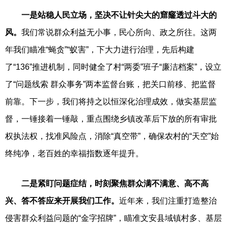
一是站稳人民立场
，
坚决不让针尖大的窟窿透过斗大的
风
。
我们常说群众利益无小事，民心所向、政之所往。这两
年我们瞄准“蝇贪”“蚁害”，下大力进行治理，先后构建
了“136”推进机制，同时健全了村“两委”班子“廉洁档案”，设立
了“问题线索 群众事务”两本监督台账，把关口前移、把监督
前靠。下一步，我们将持之以恒深化治理成效，做实基层监
督，一锤接着一锤敲，重点围绕乡镇改革后下放的所有审批
权执法权，找准风险点，消除“真空带”，确保农村的“天空”始
终纯净，老百姓的幸福指数逐年提升。
二是紧盯问题症结
，
时刻聚焦群众满不满意、高不高
兴、答不答应来开展我们工作
。
近年来，我们注重打造整治
侵害群众利益问题的“金字招牌”，瞄准文安县域镇村多、基层