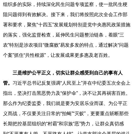
组织多的实际，持续深化民生问题专项监察，使一批民生梗
阻问题得到有效解决。接下来，我们将按照此次全会工作部
署和要求，聚焦“十四五”发展规划特别是党中央惠民政策措施
的落实，强化监督检查，延伸民生问题整治链条，着眼“三
农”特别是涉农项目“微腐败”易发多发的特点，通过解决“问题
个案”抓住“共性根源”，让发展成果更多惠及老百姓。
三是维护公平正义
，
切实让群众感受到自己的事有人
管
。
习近平总书记反复强调“人民至上”并在中纪委五次全会上
指出，坚决打击黑恶势力及“保护伞”，决不让其再祸害百姓。
那么作为纪委监委，我们就是要为安居乐业而谋、为公平正
义而战，不仅要关注日常的“拍蝇”“灭蚁”，更要重点斩断那些
长期把控基层组织的“村霸”和宗族“恶”势力，让群众真切感
到“不平事有人管、不平路有人铲”，让党支部这个基层的战斗