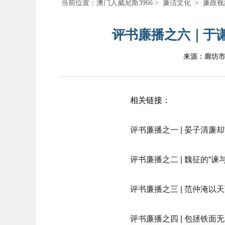
当前位置：
澳门人威尼斯3966
>
廉洁文化
>
廉政视
评书廉播之六｜于谦
来源：廊坊
相关链接：
评书廉播之一 | 晏子清廉却
评书廉播之二 | 魏征的“谏与
评书廉播之三 | 范仲淹以
评书廉播之四 | 包拯铁面无