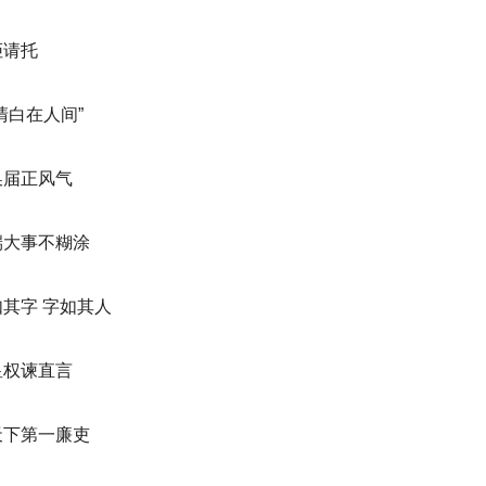
拒请托
清白在人间”
换届正风气
端大事不糊涂
其字 字如其人
皇权谏直言
天下第一廉吏