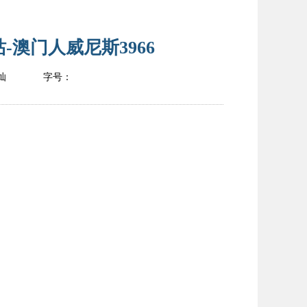
澳门人威尼斯3966
灿
字号：