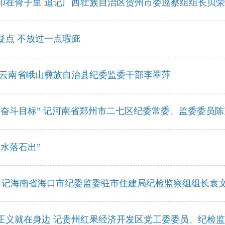
印在骨子里 ​追记广西壮族自治区贺州市委巡察组组长贝
疑点 不放过一点瑕疵
记云南省峨山彝族自治县纪委监委干部李翠萍
的奋斗目标” 记河南省郑州市二七区纪委常委、监委委员陈
水落石出”
仗 记海南省海口市纪委监委驻市住建局纪检监察组组长袁
正义就在身边 记贵州红果经济开发区党工委委员、纪检