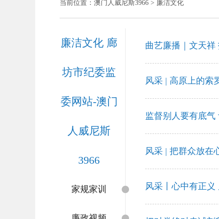
当前位置：
澳门人威尼斯3966
> 廉洁文化
廉洁文化 廊
曲艺廉播｜文天祥 
坊市纪委监
风采 | 高原上的索
委网站-澳门
监督别人要有底气
人威尼斯
风采 | 把群众放
3966
风采丨心中有正义
家规家训
廉政视频