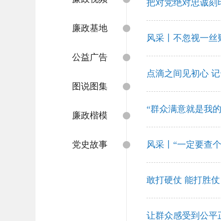
把对党绝对忠诚刻
廉政基地
风采丨不忽视一丝
公益广告
点滴之间见初心 
图说图集
“群众满意就是我
廉政楷模
党史故事
风采丨“一定要查个
敢打硬仗 能打胜
让群众感受到公平