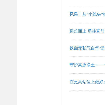
风采丨从“小线头”
迎难而上 勇往直
铁面无私气自华 
守护高原净土 —
在更高站位上做好