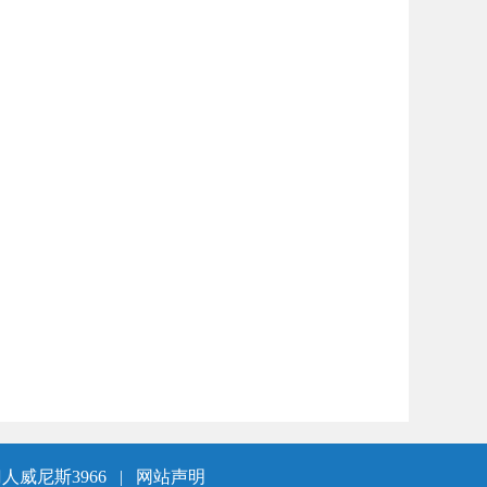
人威尼斯3966
|
网站声明