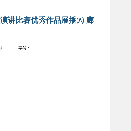
”演讲比赛优秀作品展播㈧ 廊
娟
字号：