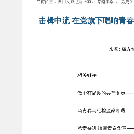
当前位置：
澳门人威尼斯3966
>
专题集萃
>
党史学
击楫中流 在党旗下唱响青春
来源：廊坊
相关链接：
做个有温度的共产党员——
当青春与纪检监察相遇——
承责奋进 谱写青春华章—