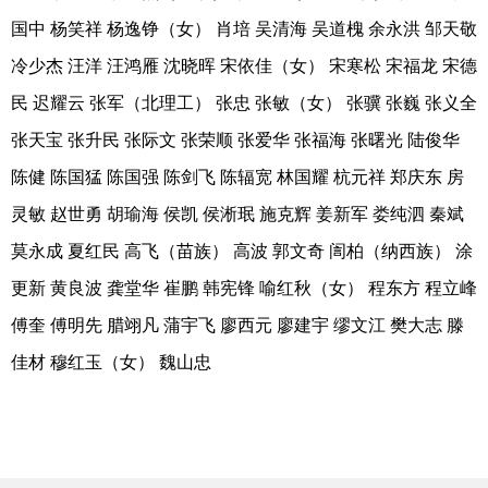
国中 杨笑祥 杨逸铮（女） 肖培 吴清海 吴道槐 余永洪 邹天敬
冷少杰 汪洋 汪鸿雁 沈晓晖 宋依佳（女） 宋寒松 宋福龙 宋德
民 迟耀云 张军（北理工） 张忠 张敏（女） 张骥 张巍 张义全
张天宝 张升民 张际文 张荣顺 张爱华 张福海 张曙光 陆俊华
陈健 陈国猛 陈国强 陈剑飞 陈辐宽 林国耀 杭元祥 郑庆东 房
灵敏 赵世勇 胡瑜海 侯凯 侯淅珉 施克辉 姜新军 娄纯泗 秦斌
莫永成 夏红民 高飞（苗族） 高波 郭文奇 訚柏（纳西族） 涂
更新 黄良波 龚堂华 崔鹏 韩宪锋 喻红秋（女） 程东方 程立峰
傅奎 傅明先 腊翊凡 蒲宇飞 廖西元 廖建宇 缪文江 樊大志 滕
佳材 穆红玉（女） 魏山忠