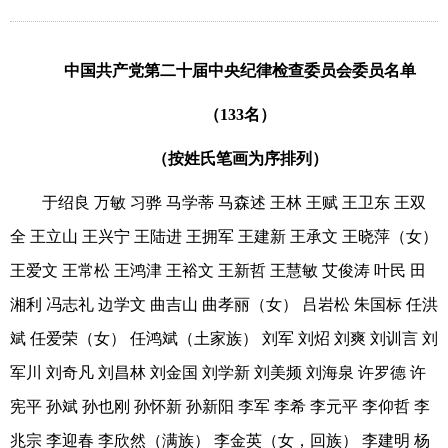
中国共产党第二十届中央纪律检查委员会委员名单
（133名）
（按姓氏笔画为序排列）
于绍良 万敏 习骅 马学蒂 马森述 王林 王赋 王卫东 王双
全 王立山 王兴宁 王陆进 王拥军 王建新 王承文 王晓萍（女）
王爱文 王常松 王鸿津 王裕文 王新哲 王慧敏 艾俊涛 叶民 田
湘利 冯志礼 边学文 曲吉山 曲孝丽（女） 吕岩松 朱国标 任洪
斌 任爱荣（女） 任鸿斌（土家族） 刘军 刘炤 刘爽 刘训言 刘
军川 刘奇凡 刘昌林 刘金国 刘学新 刘美频 刘海泉 许罗德 许
宪平 孙斌 孙也刚 孙怀新 孙新阳 李军 李希 李元平 李仰哲 李
兆宗 李迎春 李欣然（满族） 李金英（女，回族） 李建明 杨