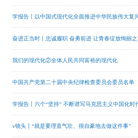
学报告丨以中国式现代化全面推进中华民族伟大复
奋进正当时丨忠诚履职 奋勇前进 让青春绽放绚丽之
我们的现代化②全体人民共同富裕的现代化
中国共产党第二十届中央纪律检查委员会委员名单
学报告丨六个“坚持” 不断谱写马克思主义中国化时
v镜头丨“就是要理直气壮、很自豪地去做这件事”