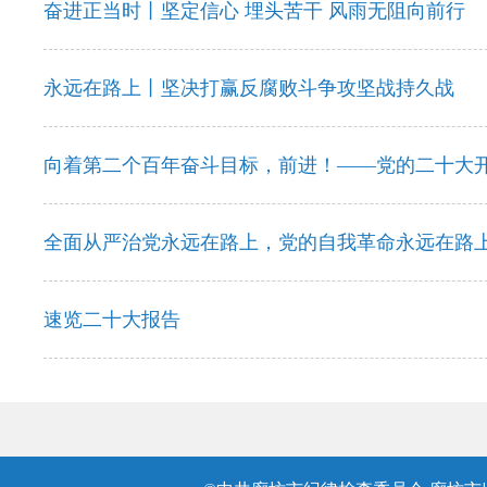
奋进正当时丨坚定信心 埋头苦干 风雨无阻向前行
永远在路上丨坚决打赢反腐败斗争攻坚战持久战
向着第二个百年奋斗目标，前进！——党的二十大
全面从严治党永远在路上，党的自我革命永远在路
速览二十大报告