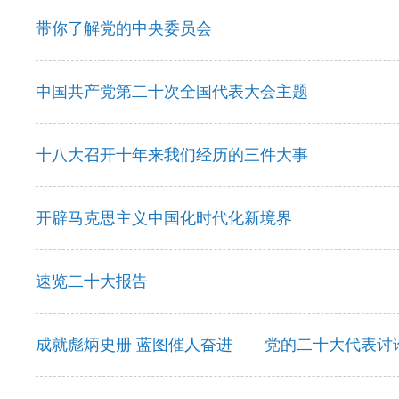
带你了解党的中央委员会
中国共产党第二十次全国代表大会主题
十八大召开十年来我们经历的三件大事
开辟马克思主义中国化时代化新境界
速览二十大报告
成就彪炳史册 蓝图催人奋进——党的二十大代表讨