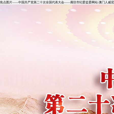
焦点图片——中国共产党第二十次全国代表大会——廊坊市纪委监委网站-澳门人威尼斯