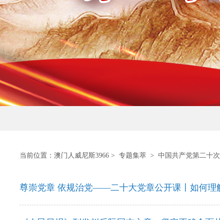
当前位置：
澳门人威尼斯3966
>
专题集萃
>
中国共产党第二十次
尊崇党章 依规治党——二十大党章公开课丨如何理