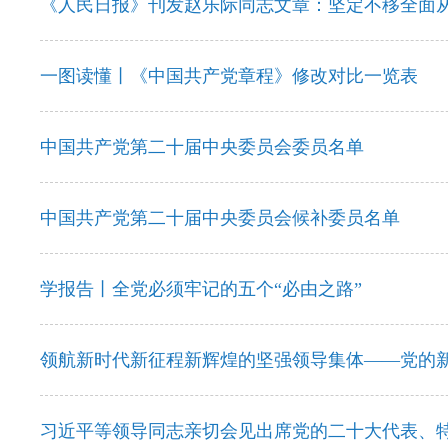
《人民日报》刊发赵乐际同志文章：坚定不移全面
一图读懂丨《中国共产党章程》修改对比一览表
中国共产党第二十届中央委员会委员名单
中国共产党第二十届中央委员会候补委员名单
学报告丨全党必须牢记的五个“必由之路”
领航新时代新征程新辉煌的坚强领导集体——党的
习近平等领导同志亲切会见出席党的二十大代表、