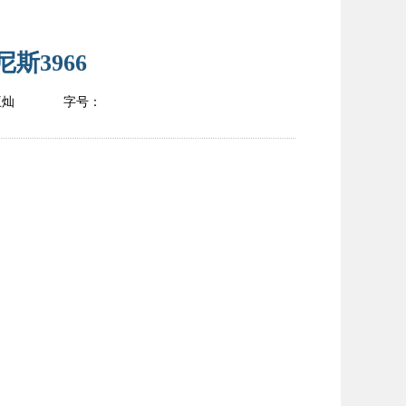
斯3966
王灿
字号：