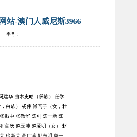
站-澳门人威尼斯3966
字号：
冯建华 曲木史哈（彝族） 任学
女，白族） 杨伟 肖莺子（女，壮
张振中 张敬华 陈刚 陈一新 陈
翔 官庆 赵玉沛 赵爱明（女） 赵
荣 徐新荣 高广滨 郭东明 唐一