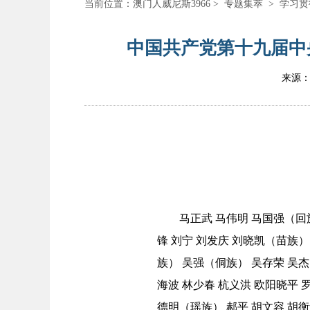
当前位置：
澳门人威尼斯3966
>
专题集萃
>
学习贯
中国共产党第十九届中央
来源
马正武 马伟明 马国强（回族）
锋 刘宁 刘发庆 刘晓凯（苗族
族） 吴强（侗族） 吴存荣 吴杰
海波 林少春 杭义洪 欧阳晓平 
德明（瑶族） 郝平 胡文容 胡衡