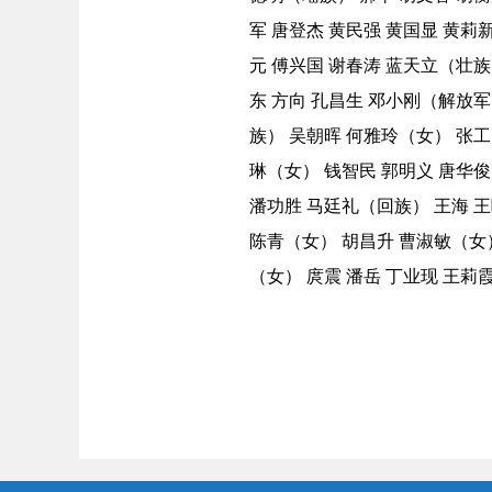
军 唐登杰 黄民强 黄国显 黄莉
元 傅兴国 谢春涛 蓝天立（壮族
东 方向 孔昌生 邓小刚（解放军
族） 吴朝晖 何雅玲（女） 张工
琳（女） 钱智民 郭明义 唐华俊
潘功胜 马廷礼（回族） 王海 王
陈青（女） 胡昌升 曹淑敏（女）
（女） 庹震 潘岳 丁业现 王莉