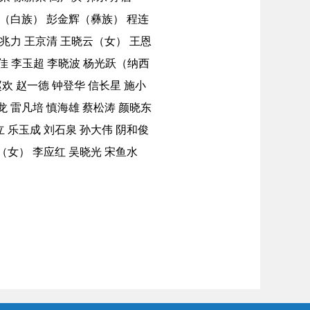
伟（白族） 彭金辉（彝族） 程连
王兆力 王京清 王晓云（女） 王恩
佳 李玉超 李晓波 杨光跃（纳西
赵欢 赵一德 钟登华 信长星 施小
龙 雷凡培 慎海雄 蔡松涛 颜晓东
 乐玉成 刘石泉 孙大伟 阴和俊
（女） 李应红 吴晓光 宋鱼水