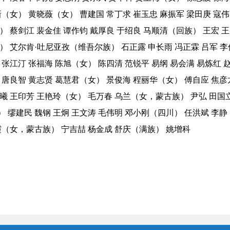
新（女） 黄晓薇（女） 曹建国 常丁求 崔玉忠 麻振军 梁田庚 寇
） 蔡剑江 裴金佳 谭作钧 戴厚良 于绍良 马顺清（回族） 王宏 
） 艾尔肯·吐尼亚孜（维吾尔族） 石正露 申长雨 冯正霖 吕军 李
 张江汀 张福海 陈旭（女） 陈四清 范锐平 易纲 易会满 易炼红 
 唐良智 黄志贤 葛慧君（女） 景俊海 程丽华（女） 傅自应 焦彦
曦 王印芳 王艳玲（女） 毛万春 乌兰（女，蒙古族） 尹弘 田国立
 缪建民 魏钢 王炯 王文涛 毛伟明 邓小刚（四川） 任洪斌 李静
霞（女，蒙古族） 宁吉喆 杨金成 舒庆（满族） 姚增科