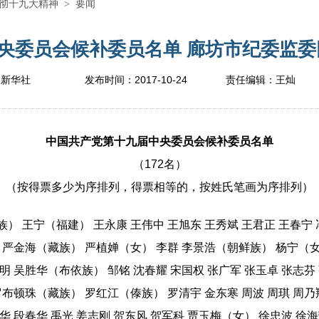
彻十九大精神
>
要闻
委员会候补委员名单 廊坊市纪委监委网
2017-10-24
：新华社
发布时间：
责任编辑：
王灿
中国共产党第十九届中央委员会候补委员名单
（172名）
（按得票多少为序排列，得票相等的，按姓氏笔画为序排列）
 王宁（福建） 王永康 王伟中 王旭东 王秀斌 王君正 王春宁 
） 严金海（藏族） 严植婵（女） 李群 李景浩（朝鲜族） 杨宁（
明 吴胜华（布依族） 邹铭 沈春耀 宋国权 张广军 张玉卓 张志芬 
罗布顿珠（藏族） 罗红江（傣族） 罗清宇 金东寒 周波 周琪 周乃
华 段春华 禹光 姜志刚 贺东风 贺军科 贾玉梅（女） 徐忠波 徐海