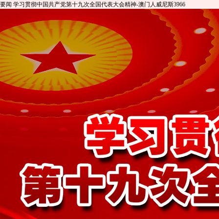
要闻 学习贯彻中国共产党第十九次全国代表大会精神-澳门人威尼斯3966