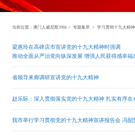
当前位置：
澳门人威尼斯3966
>
专题集萃
>
学习贯彻十九大精神
梁惠玲在高碑店市宣讲党的十九大精神时强调
推动全面从严治党向纵深发展 增强人民获得感幸福
省领导来廊调研宣讲党的十九大精神
赵乐际：深入贯彻落实党的十九大精神 扎实有序在
我市举行学习贯彻党的十九大精神宣讲报告会 冯韶