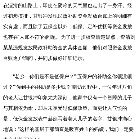
在湿滑的山路上，即使在阴冷的天气里也走出了一身汗。经
过初步摸排，甘银冲发现民政补助资金发放台账上的明细有
实有虚，而且除了五保金以外，低保、定补优抚等资金发放
也存在“人账不符”的问题。为了进一步核查清楚疑点，查清刘
某某违规发放民政补助资金的具体金额，他们对照资金发放
台账逐户询问，并同步做好详细记录。
“老乡，你们是不是低保户？”“五保户的补助金你领没领
过？”“你到手的补助是多少钱？”暗访过程中，一位年过八旬
的老人让甘银冲印象尤为深刻，他家中仅有一个智障的儿子
与其相依为命，却从未享受过低保政策。而更让人气愤的
是，低保金发放表中赫然写着老人儿子的名字。甘银冲痛心
地说：“这样的基层干部简直是吸百姓血的蚂蟥，我们一定要