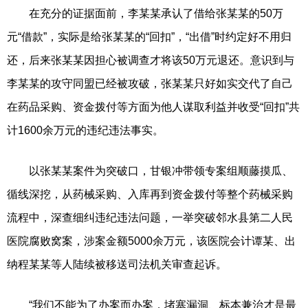
在充分的证据面前，李某某承认了借给张某某的50万
元“借款”，实际是给张某某的“回扣”，“出借”时约定好不用归
还，后来张某某因担心被调查才将该50万元退还。意识到与
李某某的攻守同盟已经被攻破，张某某只好如实交代了自己
在药品采购、资金拨付等方面为他人谋取利益并收受“回扣”共
计1600余万元的违纪违法事实。
以张某某案件为突破口，甘银冲带领专案组顺藤摸瓜、
循线深挖，从药械采购、入库再到资金拨付等整个药械采购
流程中，深查细纠违纪违法问题，一举突破邻水县第二人民
医院腐败窝案，涉案金额5000余万元，该医院会计谭某、出
纳程某某等人陆续被移送司法机关审查起诉。
“我们不能为了办案而办案，堵塞漏洞、标本兼治才是最