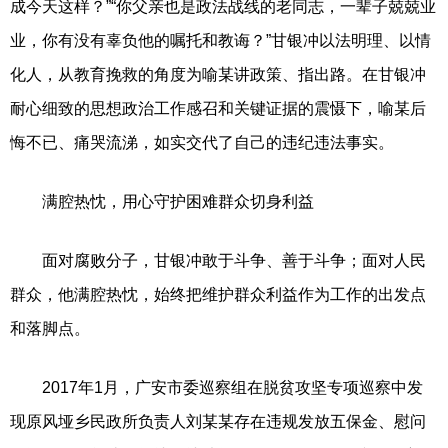
成今天这样？”“你父亲也是政法战线的老同志，一辈子兢兢业
业，你有没有辜负他的嘱托和教诲？”甘银冲以法明理、以情
化人，从教育挽救的角度为喻某讲政策、指出路。在甘银冲
耐心细致的思想政治工作感召和关键证据的震慑下，喻某后
悔不已、痛哭流涕，如实交代了自己的违纪违法事实。
满腔热忱，用心守护困难群众切身利益
面对腐败分子，甘银冲敢于斗争、善于斗争；面对人民
群众，他满腔热忱，始终把维护群众利益作为工作的出发点
和落脚点。
2017年1月，广安市委巡察组在脱贫攻坚专项巡察中发
现原风垭乡民政所负责人刘某某存在违规发放五保金、慰问