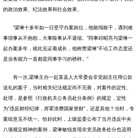
的政治效果、纪法效果和社会效果。
“梁琳十多年如一日坚守办案岗位，他敢闯敢干，遇到难
事琐事从不抱怨，大事险事从不退缩。”同事邱昭亮与梁琳一
起办案多年，彼此见证着成长，他称赞梁琳“不论工作态度还
是业务能力一直都是同事学习的榜样。”
有一次,梁琳主办一起某县人大常委会非党副主任用公款
送礼的案子，当时相关纪法规定尚不完善，对案件的定性、
处理，是参照《行政机关公务员处分条例》的规定，定性
为“违反财经纪律，挥霍浪费国家资财”，还是其他？当时，专
案组意见不统一。恰好此时，上级监委公布了当月违反中央
八项规定精神的案例，梁琳敏锐发现非党员政务处分也适用