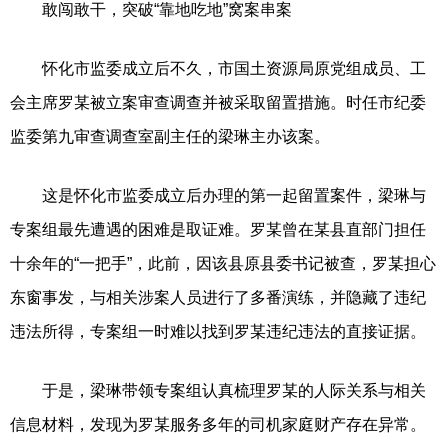
敢闯敢干，突破“靠地吃地”窝案串案
怀化市监委成立后不久，市国土资源局原党组成员、工
会主席罗某被立案审查调查并被采取留置措施。时任市纪委
监委第九审查调查室副主任的梁琳主办该案。
这是怀化市监委成立后办理的第一起留置案件，梁琳与
专案组最先遭遇的困难是取证难。罗某曾在某县直部门担任
十余年的“一把手”，此前，因该县原县委书记被查，罗某担心
东窗事发，与相关涉案人员进行了多番演练，并隐藏了违纪
违法所得，专案组一时难以找到罗某违纪违法的直接证据。
于是，梁琳带领专案组认真梳理罗某的人际关系与相关
信息材料，发现为罗某服务多年的司机家庭财产存在异常。