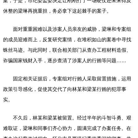
案，于是，市纪委监委决定让刚刚打了一场硬仗还未来得及
休整的梁琳再挑重担，务必拿下这起棘手的案子。
面对重重困难以及涉案人员亲友的威胁，梁琳和专案组
的成员迎难而上，反复研究案情，在堆积如山的案卷中寻找
蛛丝马迹。与此同时，联合相关部门从查办工程材料造假、
诈骗国家钱财入手，逐步查清了涉案人的行贿等问题……
固定相关证据后，专案组对行贿人采取留置措施，运用
政策引导感化，促使其交代了向林某和梁某行贿的犯罪事
实。
不久后，林某和梁某被留置。经过半年的斗智斗勇、艰
难取证，梁琳和同事们齐心协力，圆满完成了办案任务。在