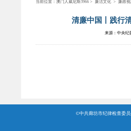
当前位置：
澳门人威尼斯3966
>
廉洁文化
>
廉政视
清廉中国丨践行清
来源：中央纪
©中共廊坊市纪律检查委员会