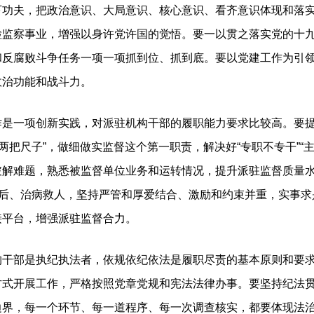
下功夫，把政治意识、大局意识、核心意识、看齐意识体现和落
检监察事业，增强以身许党许国的觉悟。要一以贯之落实党的十
和反腐败斗争任务一项一项抓到位、抓到底。要以党建工作为引
政治功能和战斗力。
一项创新实践，对派驻机构干部的履职能力要求比较高。要提
两把尺子”，做细做实监督这个第一职责，解决好“专职不专干”“
破解难题，熟悉被监督单位业务和运转情况，提升派驻监督质量
毖后、治病救人，坚持严管和厚爱结合、激励和约束并重，实事
接平台，增强派驻监督合力。
部是执纪执法者，依规依纪依法是履职尽责的基本原则和要求
方式开展工作，严格按照党章党规和宪法法律办事。要坚持纪法
边界，每一个环节、每一道程序、每一次调查核实，都要体现法