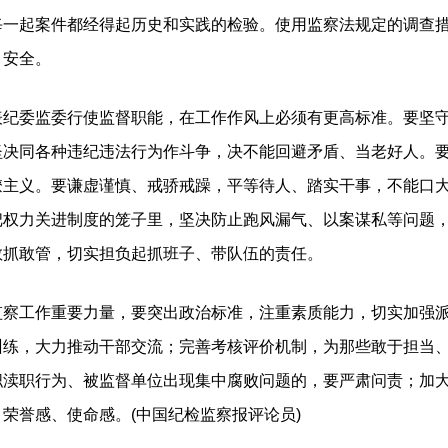
每一起案件都经得起历史和实践的检验。使用监察法规定的调查
、安全。
委监委行使监督职能，在工作作风上必须有更高标准。要坚守
坚决同各种违纪违法行为作斗争，决不能回避矛盾、当老好人。
僚主义。要谦虚谨慎、戒骄戒躁，平等待人、踏实干事，不能口
权力关进制度的笼子里，坚决防止跑风漏气、以案谋私等问题，
敢抓敢管，切实担负起抓班子、带队伍的责任。
工作重要力量，要突出政治标准，注重素质能力，切实加强派
训练，大力推动干部交流；完善考核评价机制，为那些敢于担当
职渎职行为、被监督单位出现集中腐败问题的，要严肃问责；加
荣誉感、使命感。(中国纪检监察报评论员)