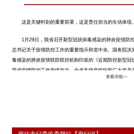
中央重大战略部署落实不到位问题，针对一些地方和部门
地难、发展的整体性协调性不足、落实绿色发展理念不够
这是关键时刻的重要部署，这是责任担当的生动体现
显不足、促进共同富裕取得更为明显的实质性进展还需加
因，对于背后存在的形式主义、官僚主义，急功近利、好
1月29日，我省召开新型冠状病毒感染的肺炎疫情防控
督、严格执纪、严肃追责。
总书记关于疫情防控工作的重要指示和党中央、国务院决
毒感染的肺炎疫情联防联控机制印发的《近期防控新型冠
督促推动解决侵害群众利益问题。这是贯彻新发展理念
我省疫情防控工作升级加力。全省各级党组织和广大党员
同富裕目标的做法、困难群众帮扶保障有短板等问题，坚
查看详细>>
的“八个坚持八个到位”要求，坚定信心，众志成城，坚决
民、促进共同富裕政策落实情况的监督检查，深入整治群
首都政治“护城河”。
映强烈的突出问题，维护社会公平正义，增强群众获得感
问题事关重大。要针对有的部门和地方风险意识、底线思
人民高于一切，生命重于泰山。疫情发生以来，省委、
持两点论、统筹不到位等问题，从维护党和国家政治安全
指示精神和党中央、国务院决策部署，始终把疫情防控和
坚决查处金融、国企、互联网、地方政府债务等方面安全
迅即行动，推动各项工作有力有序有效展开。目前，疫情