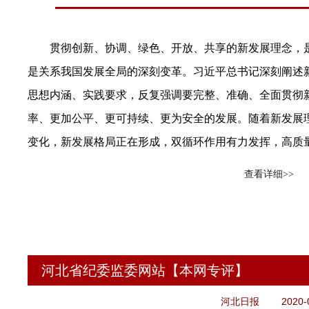
贯彻创新、协调、绿色、开放、共享的新发展理念，是
是关系我国发展全局的深刻变革。习近平总书记深刻阐述
思想内涵、实践要求，反复强调要完整、准确、全面贯彻
率、更加公平、更可持续、更为安全的发展。随着新发展
变化，新发展格局正在形成，双循环作用有力发挥，高质
要提高政治站位，牢记“国之大者”，立足职能职责，强化
查看详细>>
善发展作用，督促推动各地区各部门完整、准确、全面贯
水平上持续向前。
督促推动解决思想认识不到位问题。要善于发现和解决
河北省纪委监委网站【本网专评】
入惯性思维、权力观政绩观事业观存在偏差等问题，督促
的理解把握，增强贯彻的自觉性坚定性，真正把思想和行
2020-
河北日报