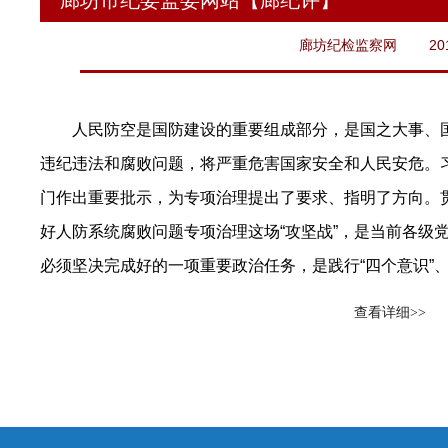
廊坊市纪委监委网站【廊纪评】
引发的各种风险，以严密监督体系防范风险挑战、筑牢安
半点懈怠，来不得半点虚功。全省上下必须坚持目标需求
20
廊坊纪检监察网
续升级加力，确保不断取得实实在在的新成效。
在监督保障贯彻新发展理念的同时，纪检监察机关自身
究，强化系统观念，自觉把新发展理念贯彻到监督检查、
推进疫情防控工作升级加力，必须坚持政治站位和人民
人民防空是国防建设的重要组成部分，是国之大事、国
面。加强教育培训，引导纪检监察干部对“国之大者”了然
情防控阻击战是当前的重大政治任务，投身防控疫情第一
违纪违法和腐败问题，将严重危害国家安全和人民安危。
着力提高守正创新做好本职工作的能力水平。
石。我们要把思想和行动高度统一到习近平总书记重要指
门作出重要批示，为专项治理提出了要求、指明了方向。
自觉增强“四个意识”、坚定“四个自信”、做到“两个维护
好人防系统腐败问题专项治理这场“攻坚战”，是当前各级
模范作用，做到统一领导，统一指挥，统一调度，统一行
必须坚决完成好的一项重要政治任务，是践行“四个意识”、
央、国务院和省委、省政府决策部署落到实处。
政治站位，把握目标要求，以坚决的态度、坚定的决心，
查看详细>>
统腐败问题。
推进疫情防控工作升级加力，必须坚持强化底线思维和
控阻击战没有硝烟，却事关生死。我们要站在“两个大局”
切实扛起主体责任。人防系统资金资源多，少数关键岗
重大意义，切实把疫情防控和患者救治工作作为当前中心
近年来人防工程审批验收、易地建设费收缴、人防工程出
线。“宁可十防九空，不可失防万一。”要在思想上更加高