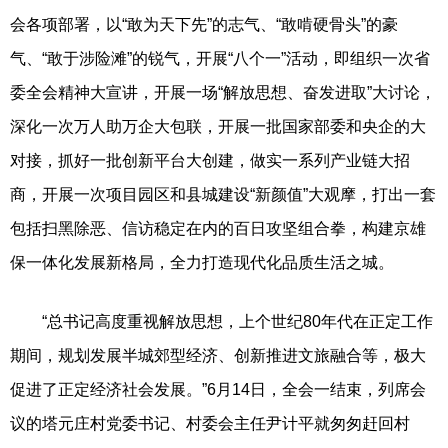
会各项部署，以“敢为天下先”的志气、“敢啃硬骨头”的豪
气、“敢于涉险滩”的锐气，开展“八个一”活动，即组织一次省
委全会精神大宣讲，开展一场“解放思想、奋发进取”大讨论，
深化一次万人助万企大包联，开展一批国家部委和央企的大
对接，抓好一批创新平台大创建，做实一系列产业链大招
商，开展一次项目园区和县城建设“新颜值”大观摩，打出一套
包括扫黑除恶、信访稳定在内的百日攻坚组合拳，构建京雄
保一体化发展新格局，全力打造现代化品质生活之城。
“总书记高度重视解放思想，上个世纪80年代在正定工作
期间，规划发展半城郊型经济、创新推进文旅融合等，极大
促进了正定经济社会发展。”6月14日，全会一结束，列席会
议的塔元庄村党委书记、村委会主任尹计平就匆匆赶回村