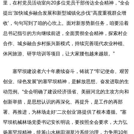
里，在村党员活动室向20多位党员干部传达全会精神，“全会
提出‘加快城乡融合发展和新型城镇化步伐’‘高度重视群众增
收’，句句写到了咱的心坎上。面对新形势新任务，咱要沿着
总书记指引的方向继续前进，全面贯彻全会精神，探索村企
合作、城乡融合乡村振兴新模式，持续完善现代农业种植、
休闲旅游、研学培训等项目，让大家腰包越来越鼓。”
塞罕坝建设者六十年赓续奋斗，铸就了“牢记使命、艰苦
创业、绿色发展”的塞罕坝精神，是解放思想、奋发进取的生
动范例。“全会明确了建设经济强省、美丽河北的主攻方向和
创新举措，是思想认识的再深化、再提升，是工作的再部
署、再推进，为林场走好‘二次创业’路提供了根本遵循。”塞
罕坝机械林场党委书记安长明说，要按照全会要求，大力弘
扬塞罕坝精神，统筹山水林田湖草沙系统治理，力争用10年