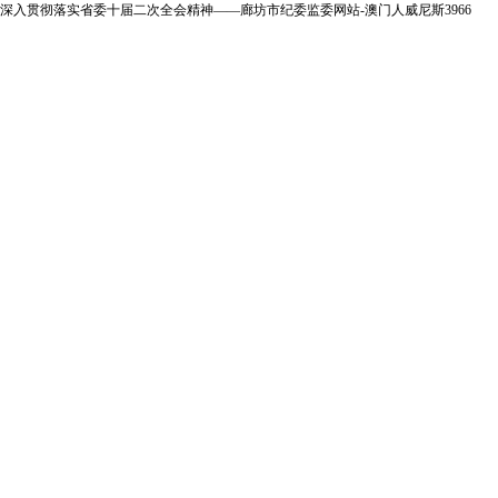
深入贯彻落实省委十届二次全会精神——廊坊市纪委监委网站-澳门人威尼斯3966