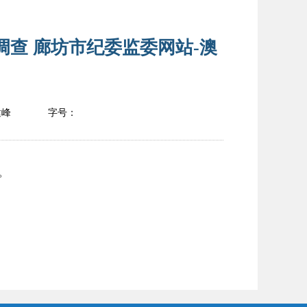
查 廊坊市纪委监委网站-澳
建峰
字号：
。