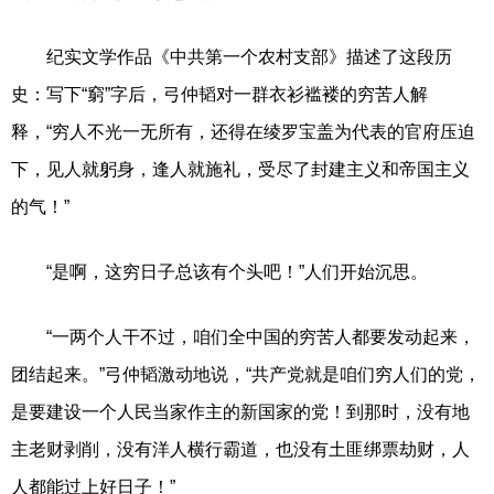
纪实文学作品《中共第一个农村支部》描述了这段历
史：写下“窮”字后，弓仲韬对一群衣衫褴褛的穷苦人解
释，“穷人不光一无所有，还得在绫罗宝盖为代表的官府压迫
下，见人就躬身，逢人就施礼，受尽了封建主义和帝国主义
的气！”
“是啊，这穷日子总该有个头吧！”人们开始沉思。
“一两个人干不过，咱们全中国的穷苦人都要发动起来，
团结起来。”弓仲韬激动地说，“共产党就是咱们穷人们的党，
是要建设一个人民当家作主的新国家的党！到那时，没有地
主老财剥削，没有洋人横行霸道，也没有土匪绑票劫财，人
人都能过上好日子！”