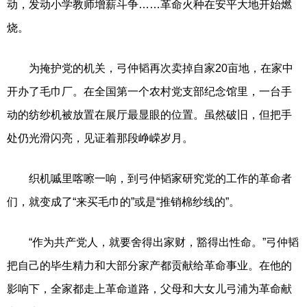
动，发动小学教师增薪斗争……革命火种在安平大地开始燃
烧。
为掩护党的机关，弓仲韬再次卖掉自家20亩地，在家中
开办了毛巾厂。在全国第一个农村党支部纪念馆里，一台手
动的纺纱机被放置在展厅最显眼的位置。虽然破旧，但把手
处仍光滑闪亮，见证着那段峥嵘岁月。
织机嘁里喀嚓一响，到弓仲韬家研究党的工作的革命者
们，就变成了“来买毛巾的”或是“推销棉纱线的”。
“作为共产党人，就要舍得出家财，豁得出性命。”弓仲韬
把自己的毕生精力和大部分家产都贡献给革命事业。在他的
影响下，全家都走上革命道路，父母和大女儿弓浦为革命献