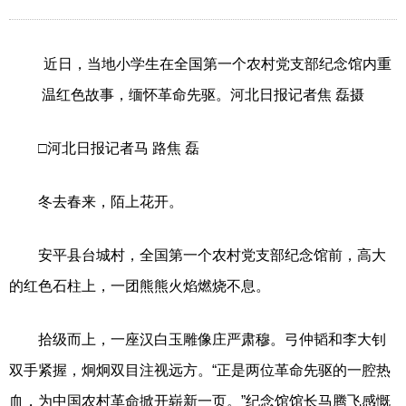
近日，当地小学生在全国第一个农村党支部纪念馆内重
温红色故事，缅怀革命先驱。河北日报记者焦 磊摄
□河北日报记者马 路焦 磊
冬去春来，陌上花开。
安平县台城村，全国第一个农村党支部纪念馆前，高大
的红色石柱上，一团熊熊火焰燃烧不息。
拾级而上，一座汉白玉雕像庄严肃穆。弓仲韬和李大钊
双手紧握，炯炯双目注视远方。“正是两位革命先驱的一腔热
血，为中国农村革命掀开崭新一页。”纪念馆馆长马腾飞感慨