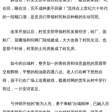
在田，睡在洼，完不成种麦不回家！”流传在上世纪六十年代
的一段顺口溜，是党员们带领村民秋后种粮的生动写照。
改革开放以后，村党支部带领村民发展经济，砖厂、面
粉厂、苗圃场和织网厂陆续建成，大大改善了村民生活。也
是那个时候，村里的土坯房换成了砖瓦房。
如今的台城村，整齐划一的青砖房和绿意盎然的景观带
交相辉映，平整的柏油路四通八达。老人们在树下悠然自
得，孩子们在广场上追逐嬉戏，载着丝网的货车从村中穿行
而过，一片安详富足。
弓仲韬开创的“敢为人先，勇于奉献”台城精神，已融入历