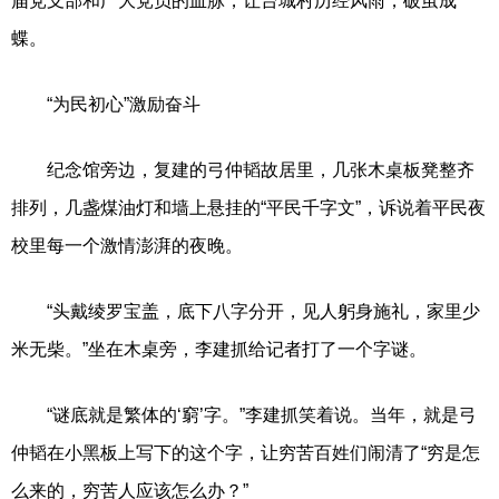
届党支部和广大党员的血脉，让台城村历经风雨，破茧成
蝶。
“为民初心”激励奋斗
纪念馆旁边，复建的弓仲韬故居里，几张木桌板凳整齐
排列，几盏煤油灯和墙上悬挂的“平民千字文”，诉说着平民夜
校里每一个激情澎湃的夜晚。
“头戴绫罗宝盖，底下八字分开，见人躬身施礼，家里少
米无柴。”坐在木桌旁，李建抓给记者打了一个字谜。
“谜底就是繁体的‘窮’字。”李建抓笑着说。当年，就是弓
仲韬在小黑板上写下的这个字，让穷苦百姓们闹清了“穷是怎
么来的，穷苦人应该怎么办？”