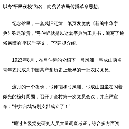
以办“平民夜校”为名，向贫苦农民传播革命思想。
纪念馆里，一套残旧泛黄、纸页发脆的《新编中华字
典》弥足珍贵，“弓仲韬就是以这套字典为工具书，编写了通
俗易懂的‘平民千字文’。”李建抓介绍。
1923年8月，在弓仲韬的介绍下，弓凤洲、弓成山两名
青年农民成为中国共产党历史上最早的一批农民党员。
这月的一个夜晚，弓仲韬和弓凤洲、弓成山围坐在闪着
微光的桅灯周围，召开了全村第一次党员会议，并庄严宣
布：“中共台城特别支部成立了！”
“通过各级党史研究人员大量调查考证，综合多方面资