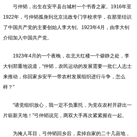
弓仲韬，出生在安平县台城村一个书香之家。1916年至
1922年，弓仲韬孤身到北京法政专门学校求学，在那里结识
了中国共产党的主要创始人李大钊。1923年4月，由李大钊
介绍加入中国共产党。
1923年4月的一个夜晚，在北大红楼一个僻静之处，李
大钊郑重地说道，“仲韬，农民运动的发展需要一批仁人志士
来推动，你回家乡安平一带农村发展组织进行斗争，怎么
样？”
“请党组织放心，我一定不负重托，为党在农村开辟出一
片崭新天地！”弓仲韬说完，两双大手再次紧紧握在一起。
为掩人耳目，弓仲韬回乡后，卖掉自家的二十几亩地，