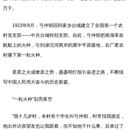
万千。
1923年8月，弓仲韬回到家乡台城建立了全国第一个农
村党支部——中共台城特别支部。自此，弓仲韬把南湖革命
航船上的火种，引到滹沱河两岸的冀中平原腹地，在广袤农
村播下第一粒火种。
星星之火成燎原之势，盏盏明灯指引奋进之路，不断续
写中国人民伟大奋斗的历史新篇。
“一粒火种”划亮夜空
“我十几岁时，本村有个学生叫弓仲韬，时常找我接近，
他出外访亲望友也让我跟着，但不知他干什么事。后来过了