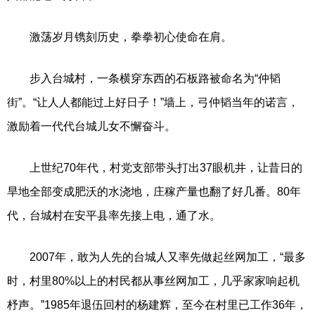
激荡岁月镌刻历史，拳拳初心使命在肩。
步入台城村，一条横穿东西的石板路被命名为“仲韬
街”。“让人人都能过上好日子！”墙上，弓仲韬当年的诺言，
激励着一代代台城儿女不懈奋斗。
上世纪70年代，村党支部带头打出37眼机井，让昔日的
旱地全部变成肥沃的水浇地，庄稼产量也翻了好几番。80年
代，台城村在安平县率先接上电，通了水。
2007年，敢为人先的台城人又率先做起丝网加工，“最多
时，村里80%以上的村民都从事丝网加工，几乎家家响起机
杼声。”1985年退伍回村的杨建辉，至今在村里已工作36年，