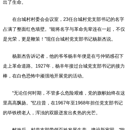
出了生命。
在台城村村委会会议室，23任台城村党支部书记的名字
占满了整面红色墙壁。“能将名字与革命先辈连在一起，不仅
是光荣，更是鞭策！”现任台城村党支部书记杨新杰说。
杨新杰告诉记者，他的爷爷杨丰年便是在弓仲韬感召下
走上革命道路。1927年，杨丰年接过台城党支部书记的接力
棒，在白色恐怖中顽强地开展党的活动。
“无论任何时期，不管多么危险艰难，党的旗帜始终在这
里高高飘扬。”忆往昔，在1967年至1968年担任党支部书记
的毕铁榜老人，浑浊的双眼迸发出炙热的光芒。
解放后，村党支部带领百姓发展生产、建设新家园。“吃