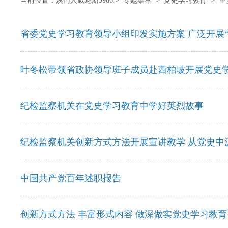
当前位置：
澳门人威尼斯3966
>
专题集萃
>
党史学习教育
>
重
省委党史学习教育领导小组印发实施方案 广泛开展
叶冬松带领省政协领导班子成员赴西柏坡开展党史
纪检监察机关在党史学习教育中学好英烈故事
纪检监察机关创新方式方法开展宣讲教学 从党史中
中国共产党百年述职报告
创新方式方法 丰富形式内容 做深做实党史学习教育