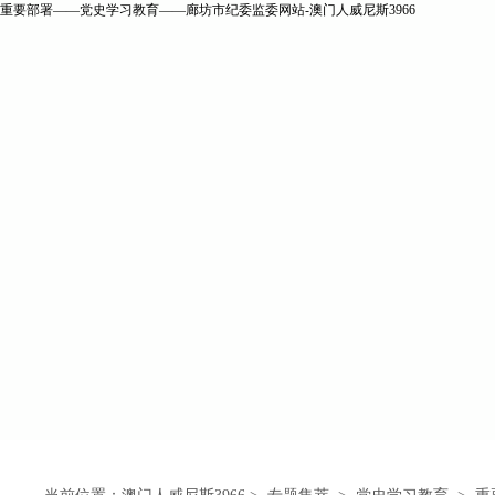
重要部署——党史学习教育——廊坊市纪委监委网站-澳门人威尼斯3966