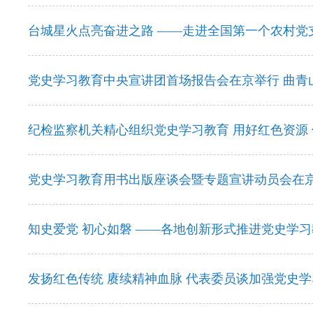
台城星火点亮奋进之路 ——走进全国第一个农村党
党史学习教育中央宣讲团首场报告会在京举行 曲青
纪检监察机关精心组织党史学习教育 用好红色资源
党史学习教育用书出版座谈会暨专题宣讲动员会在
知史爱党 初心如磐 ——各地创新形式推进党史学
发扬红色传统 赓续精神血脉 代表委员谈加强党史