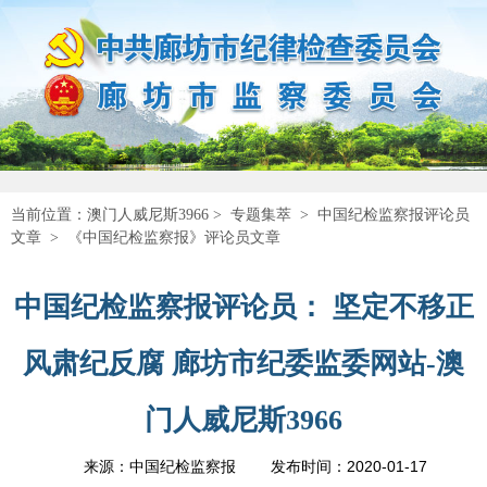
当前位置：
澳门人威尼斯3966
>
专题集萃
>
中国纪检监察报评论员
文章
>
《中国纪检监察报》评论员文章
中国纪检监察报评论员： 坚定不移正
风肃纪反腐 廊坊市纪委监委网站-澳
门人威尼斯3966
2020-01-17
来源：中国纪检监察报
发布时间：