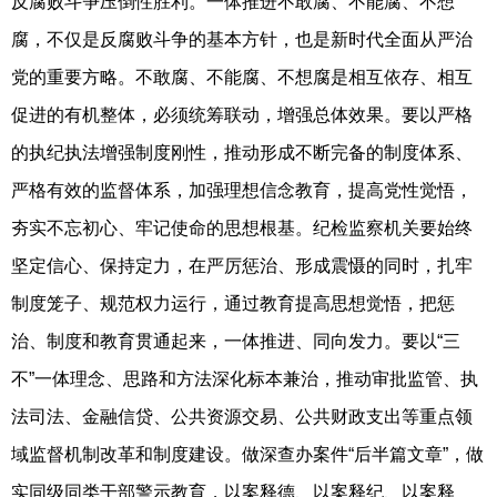
反腐败斗争压倒性胜利。一体推进不敢腐、不能腐、不想
腐，不仅是反腐败斗争的基本方针，也是新时代全面从严治
党的重要方略。不敢腐、不能腐、不想腐是相互依存、相互
促进的有机整体，必须统筹联动，增强总体效果。要以严格
的执纪执法增强制度刚性，推动形成不断完备的制度体系、
严格有效的监督体系，加强理想信念教育，提高党性觉悟，
夯实不忘初心、牢记使命的思想根基。纪检监察机关要始终
坚定信心、保持定力，在严厉惩治、形成震慑的同时，扎牢
制度笼子、规范权力运行，通过教育提高思想觉悟，把惩
治、制度和教育贯通起来，一体推进、同向发力。要以“三
不”一体理念、思路和方法深化标本兼治，推动审批监管、执
法司法、金融信贷、公共资源交易、公共财政支出等重点领
域监督机制改革和制度建设。做深查办案件“后半篇文章”，做
实同级同类干部警示教育，以案释德、以案释纪、以案释