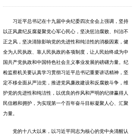
习近平总书记在十九届中央纪委四次全会上强调，坚持
以正风肃纪反腐凝聚党心军心民心，坚决惩治腐败、纠治不
正之风，坚决清除影响党的先进性和纯洁性的消极因素，健
全为人民执政、靠人民执政的各项制度，让人民始终成为中
国共产党执政和中国特色社会主义事业发展的磅礴力量。纪
检监察机关要认真学习贯彻习近平总书记重要讲话精神，坚
定不移全面从严治党，推进党风廉政建设和反腐败斗争，维
护党的先进性和纯洁性，以优良的作风和严明的纪律赢得人
民信赖和拥护，为实现第一个百年奋斗目标凝聚人心、汇聚
力量。
党的十八大以来，以习近平同志为核心的党中央清醒认