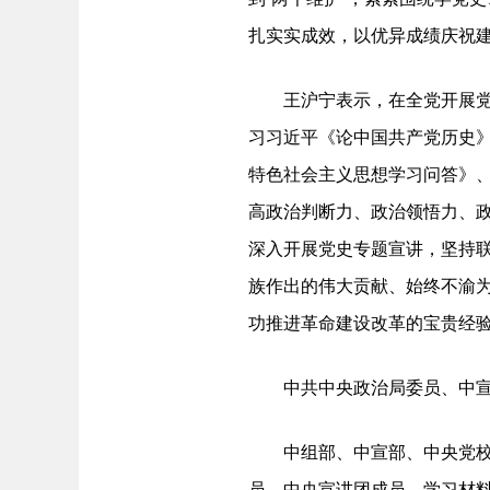
扎实实成效，以优异成绩庆祝
王沪宁表示，在全党开展党史
习习近平《论中国共产党历史
特色社会主义思想学习问答》
高政治判断力、政治领悟力、
深入开展党史专题宣讲，坚持
族作出的伟大贡献、始终不渝
功推进革命建设改革的宝贵经
中共中央政治局委员、中宣部
中组部、中宣部、中央党校(
员、中央宣讲团成员、学习材