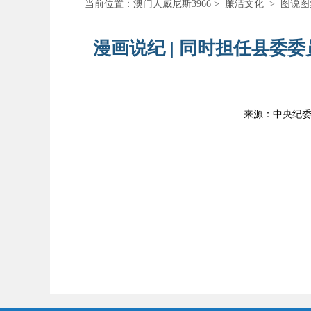
当前位置：
澳门人威尼斯3966
>
廉洁文化
>
图说图
漫画说纪 | 同时担任县委
来源：中央纪