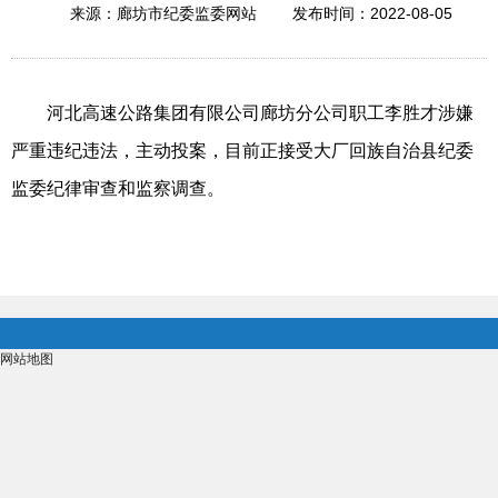
2022-08-05
来源：廊坊市纪委监委网站
发布时间：
河北高速公路集团有限公司廊坊分公司职工李胜才涉嫌
严重违纪违法，主动投案，目前正接受大厂回族自治县纪委
监委纪律审查和监察调查。
网站地图