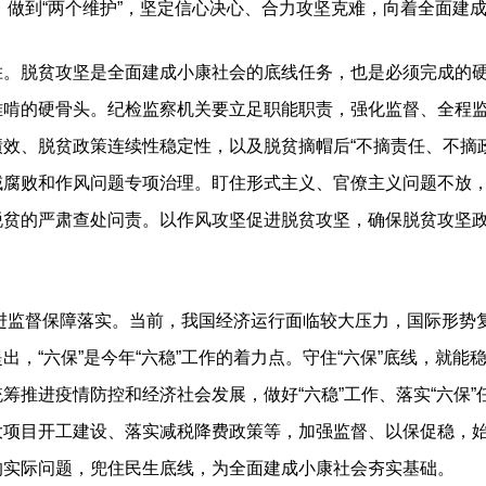
信”、做到“两个维护”，坚定信心决心、合力攻坚克难，向着全面建
脱贫攻坚是全面建成小康社会的底线任务，也是必须完成的硬
难啃的硬骨头。纪检监察机关要立足职能职责，强化监督、全程
效、脱贫政策连续性稳定性，以及脱贫摘帽后“不摘责任、不摘
域腐败和作风问题专项治理。盯住形式主义、官僚主义问题不放
脱贫的严肃查处问责。以作风攻坚促进脱贫攻坚，确保脱贫攻坚
进监督保障落实。当前，我国经济运行面临较大压力，国际形势
出，“六保”是今年“六稳”工作的着力点。守住“六保”底线，就
筹推进疫情防控和经济社会发展，做好“六稳”工作、落实“六保
大项目开工建设、落实减税降费政策等，加强监督、以保促稳，
的实际问题，兜住民生底线，为全面建成小康社会夯实基础。