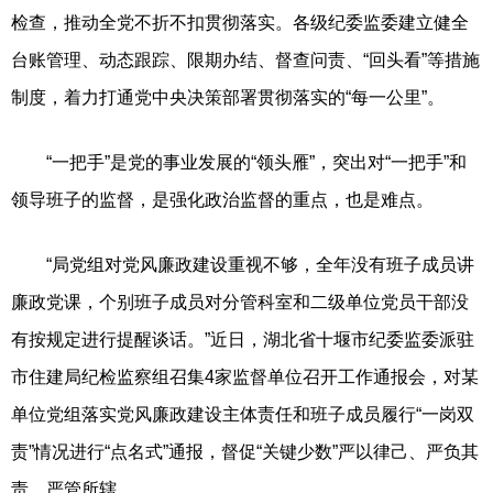
检查，推动全党不折不扣贯彻落实。各级纪委监委建立健全
台账管理、动态跟踪、限期办结、督查问责、“回头看”等措施
制度，着力打通党中央决策部署贯彻落实的“每一公里”。
“一把手”是党的事业发展的“领头雁”，突出对“一把手”和
领导班子的监督，是强化政治监督的重点，也是难点。
“局党组对党风廉政建设重视不够，全年没有班子成员讲
廉政党课，个别班子成员对分管科室和二级单位党员干部没
有按规定进行提醒谈话。”近日，湖北省十堰市纪委监委派驻
市住建局纪检监察组召集4家监督单位召开工作通报会，对某
单位党组落实党风廉政建设主体责任和班子成员履行“一岗双
责”情况进行“点名式”通报，督促“关键少数”严以律己、严负其
责、严管所辖。