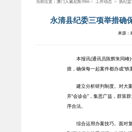
当前位置：
澳门人威尼斯3966
>
工作动态
>
执纪监
永清县纪委三项举措确保
来源：
本报讯(通讯员陈辉朱同峰)
措，确保每一起案件都办成“铁
建立分析研判制度。对大案进
开“会诊会”，集思广益，群策
序合法。
综合运用办案技巧。面对复杂