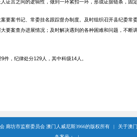
证人证言之间的逻辑性，做到一环紧扣一环，形成证据链条，固
要案书记、常委挂名跟踪督办制度。及时组织召开县纪委常委
握大要案查办进展情况；及时解决遇到的各种困难和问题，不断
件，纪律处分129人，其中科级14人。
 廊坊市监察委员会 澳门人威尼斯3966的版权所有
|
关于澳门
备案号：
|