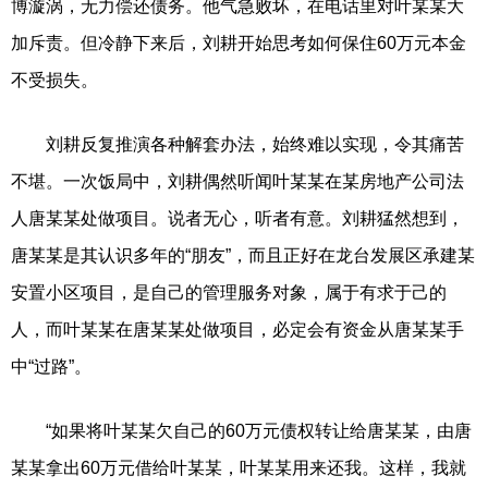
博漩涡，无力偿还债务。他气急败坏，在电话里对叶某某大
加斥责。但冷静下来后，刘耕开始思考如何保住60万元本金
不受损失。
刘耕反复推演各种解套办法，始终难以实现，令其痛苦
不堪。一次饭局中，刘耕偶然听闻叶某某在某房地产公司法
人唐某某处做项目。说者无心，听者有意。刘耕猛然想到，
唐某某是其认识多年的“朋友”，而且正好在龙台发展区承建某
安置小区项目，是自己的管理服务对象，属于有求于己的
人，而叶某某在唐某某处做项目，必定会有资金从唐某某手
中“过路”。
“如果将叶某某欠自己的60万元债权转让给唐某某，由唐
某某拿出60万元借给叶某某，叶某某用来还我。这样，我就