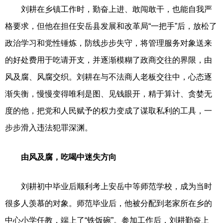
刘耕在乡镇工作时，勤奋上进、敢闯敢干，也能自我严
格要求，但他在担任安岳县发展和改革局“一把手”后，放松了
政治学习和党性锤炼，防线步步失守，将管理服务对象送来
的好处费用于吃请开支，并逐渐模糊了政商交往的界限，由
风及腐、风腐交织。刘耕在与不法商人老板交往中，心态逐
渐失衡，慢慢变得唯利是图、见钱眼开，精于算计、贪婪无
度的他，把党和人民赋予的权力变成了谋取私利的工具，一
步步滑入违法犯罪深渊。
由风及腐，吃喝中迷失方向
刘耕初中毕业后顺利考上安岳中等师范学校，成为当时
很多人羡慕的对象。师范毕业后，他被分配到老家所在乡的
中心小学任教，端上了“铁饭碗”。参加工作后，刘耕勤奋上