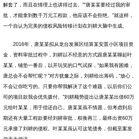
解套了，而且在情理上也讲得过去。”“唐某某要经过我的审
批，才能拿到数千万元工程款，他应该不会拒绝。”就这样，
一个自认为完美的债权风险转移计划在刘耕大脑中生成。
2016年，唐某某拟从龙台发展区结算某安置小区项目资
金，资料审批过程中，刘耕以不经意的方式跟唐某某聊起叶
某某，铺垫一番后，以开玩笑的口气试探，“如果我有困难，
唐总会不会帮忙呢？”对方犹豫之际，刘耕给出筹码，“放心，
不会让你吃亏的。只要你帮我解决了这个难题，以后你们公
司的项目款我会优先拨付。”刘耕顺势提出让唐某某出借60万
元给叶某某，用于偿还自己。唐某某虽不情愿，但考虑到后
期还有大量工程款要经刘耕审批，权衡再三，最终出资60万
元承接了刘耕的债权。叶某某虽认可这笔债务，但截至案发