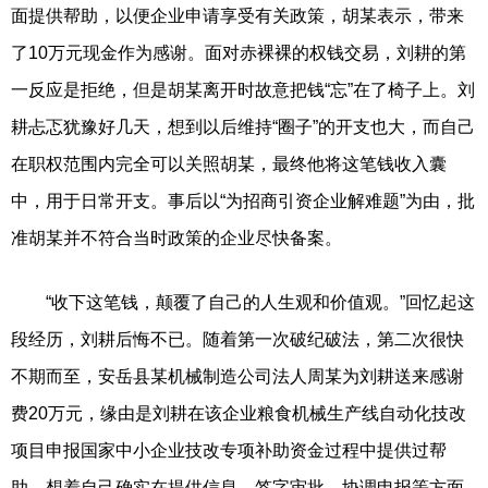
面提供帮助，以便企业申请享受有关政策，胡某表示，带来
了10万元现金作为感谢。面对赤裸裸的权钱交易，刘耕的第
一反应是拒绝，但是胡某离开时故意把钱“忘”在了椅子上。刘
耕忐忑犹豫好几天，想到以后维持“圈子”的开支也大，而自己
在职权范围内完全可以关照胡某，最终他将这笔钱收入囊
中，用于日常开支。事后以“为招商引资企业解难题”为由，批
准胡某并不符合当时政策的企业尽快备案。
“收下这笔钱，颠覆了自己的人生观和价值观。”回忆起这
段经历，刘耕后悔不已。随着第一次破纪破法，第二次很快
不期而至，安岳县某机械制造公司法人周某为刘耕送来感谢
费20万元，缘由是刘耕在该企业粮食机械生产线自动化技改
项目申报国家中小企业技改专项补助资金过程中提供过帮
助。想着自己确实在提供信息、签字审批、协调申报等方面