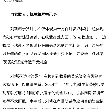
仍无力偿还。
自欺欺人，机关算尽害己身
刘耕精于算计，不仅体现为千方百计谋取私利，还体现
为处心积虑逃避监督。在收受好处方面，他“边收边送”，一边
收取不法商人老板以各种由头送来的红包礼金，另一边每年
以拜年的名义向龙台发展区原党工委书记、管委会主任魏某
(另案处理)送予数千元礼金。
刘耕还“边收边退”，在预判到收受的某笔资金有风险时，
选择退还，以撇清关系。2014年上半年，刘耕在某茶楼接受
胡某以打麻将“铺底”名义送予的现金1万元，后因刘耕发脾气
闹得不欢而散。半年后，刘耕在审批胡某承建项目的资金拨