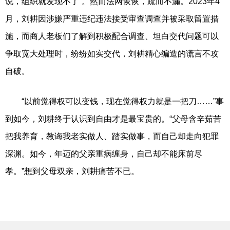
说，组织就发现不了”。然而法网恢恢，疏而不漏。2023年4
月，刘耕因涉嫌严重违纪违法接受审查调查并被采取留置措
施，而商人老板们了解到积极配合调查、坦白交代问题可以
争取宽大处理时，纷纷如实交代，刘耕精心编造的谎言不攻
自破。
“以前觉得权可以变钱，现在觉得权力就是一把刀……”事
到如今，刘耕终于认识到自由才是最宝贵的。“父母含辛茹苦
把我养育，教诲我老实做人、踏实做事，而自己却走向犯罪
深渊。如今，年迈的父亲重病缠身，自己却不能床前尽
孝。”想到父母双亲，刘耕痛苦不已。