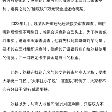
付时故意拖延，感觉到此举可能会激怒胡某给自己带来不
利，遂将之前的“铺底钱”1万元现金退还给胡某。
2023年1月，魏某因严重违纪违法接受审查调查，刘耕
听到后惶惶不可终日，感觉会调查到自己头上。为了掩盖犯
罪事实，逃避组织审查调查，他首先找到其哥哥刘某商量，
要求其在面对组织调查时，隐瞒其开设银行账户给刘耕使用
的情况，并一口咬定卡中资金是自己的积蓄。
此外，刘耕还找到几名与其交往甚密的商人老板，要求
大家统一口径，“大事往小了说”，甚至以“我倒了，大家都不
会有好日子”进行威逼要挟。
刘耕以为，与商人老板间“彼此相互利用，只要双方不