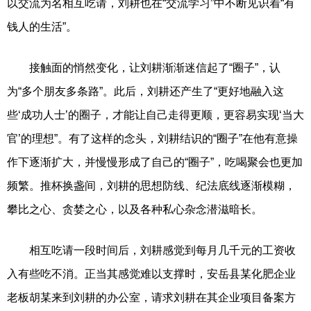
以交流为名相互吃请，刘耕也在“交流学习”中不断见识着“有
钱人的生活”。
接触面的悄然变化，让刘耕渐渐迷信起了“圈子”，认
为“多个朋友多条路”。此后，刘耕还产生了“更好地融入这
些‘成功人士’的圈子，才能让自己走得更顺，更容易实现‘当大
官’的理想”。有了这样的念头，刘耕结识的“圈子”在他有意操
作下逐渐扩大，并慢慢形成了自己的“圈子”，吃喝聚会也更加
频繁。推杯换盏间，刘耕的思想防线、纪法底线逐渐模糊，
攀比之心、贪婪之心，以及各种私心杂念潜滋暗长。
相互吃请一段时间后，刘耕感觉到每月几千元的工资收
入有些吃不消。正当其感觉难以支撑时，安岳县某化肥企业
老板胡某来到刘耕的办公室，请求刘耕在其企业项目备案方