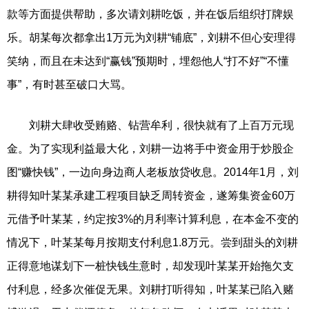
款等方面提供帮助，多次请刘耕吃饭，并在饭后组织打牌娱
乐。胡某每次都拿出1万元为刘耕“铺底”，刘耕不但心安理得
笑纳，而且在未达到“赢钱”预期时，埋怨他人“打不好”“不懂
事”，有时甚至破口大骂。
刘耕大肆收受贿赂、钻营牟利，很快就有了上百万元现
金。为了实现利益最大化，刘耕一边将手中资金用于炒股企
图“赚快钱”，一边向身边商人老板放贷收息。2014年1月，刘
耕得知叶某某承建工程项目缺乏周转资金，遂筹集资金60万
元借予叶某某，约定按3%的月利率计算利息，在本金不变的
情况下，叶某某每月按期支付利息1.8万元。尝到甜头的刘耕
正得意地谋划下一桩快钱生意时，却发现叶某某开始拖欠支
付利息，经多次催促无果。刘耕打听得知，叶某某已陷入赌