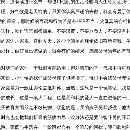
，没有读过什么书，却也用他们的生活经验与人生经历让我们
道理，好气候是老天给的，只要你认真严谨的去做，就会有属于
0后的叛逆，那时候的言语和行为若是有些许不当，父母真的会棍
是这样，动作语言都很简单。不要浪费，不要欺负人，不要没有
们的家训、家规。直到今天，这些个简单的规矩依旧鞭策着我，
的那样，做好自己该做的，就会有好的结果。感谢父母当年的严
我们的家训，于我们可能适用，但对我们的下一代却不再可行
揍来说，小时候的我们被父母揍了也就揍了，谁也不会找父母理
是家庭暴力一般让舆论去批判你。当然，这只是一个玩笑话。我
子的成长，这是一项大工程，也是我和我的爱人一直在进修的一
孩子教育方面丝毫不敢松懈。欣慰的是，我的孩子另我骄傲，他
逆时光也会把我们折磨的筋疲力尽，没办法还是要斗智斗勇的开
成熟。家庭与生活在一个阶段都会有一个阶段的困扰，我们欣慰