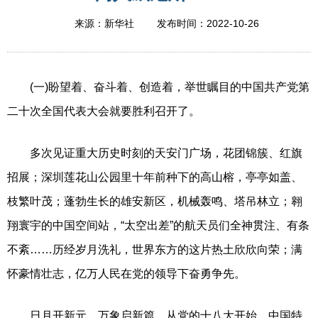
2022-10-26
来源：新华社
发布时间：
(一)盼望着、奋斗着、创造着，举世瞩目的中国共产党第
二十次全国代表大会就要胜利召开了。
多次见证重大历史时刻的天安门广场，花团锦簇、红旗
招展；深圳莲花山公园里十年前种下的高山榕，亭亭如盖、
枝繁叶茂；蓬勃生长的雄安新区，机械轰鸣、塔吊林立；翱
翔寰宇的中国空间站，“太空出差”的航天员们全神贯注、有条
不紊……历经岁月洗礼，世界东方的这片热土欣欣向荣；满
怀豪情壮志，亿万人民在党的领导下奋勇争先。
日月开新元，万象启新篇。从党的十八大开始，中国特