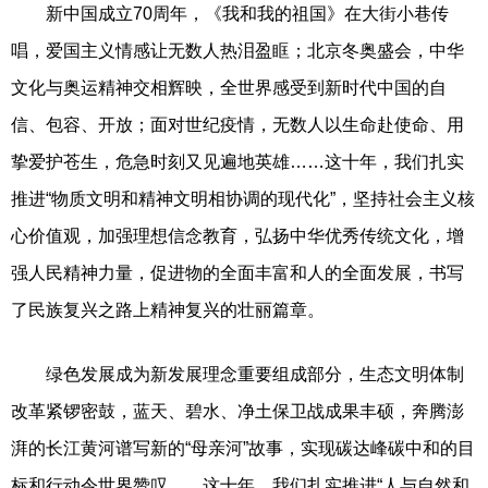
新中国成立70周年，《我和我的祖国》在大街小巷传
唱，爱国主义情感让无数人热泪盈眶；北京冬奥盛会，中华
文化与奥运精神交相辉映，全世界感受到新时代中国的自
信、包容、开放；面对世纪疫情，无数人以生命赴使命、用
挚爱护苍生，危急时刻又见遍地英雄……这十年，我们扎实
推进“物质文明和精神文明相协调的现代化”，坚持社会主义核
心价值观，加强理想信念教育，弘扬中华优秀传统文化，增
强人民精神力量，促进物的全面丰富和人的全面发展，书写
了民族复兴之路上精神复兴的壮丽篇章。
绿色发展成为新发展理念重要组成部分，生态文明体制
改革紧锣密鼓，蓝天、碧水、净土保卫战成果丰硕，奔腾澎
湃的长江黄河谱写新的“母亲河”故事，实现碳达峰碳中和的目
标和行动令世界赞叹……这十年，我们扎实推进“人与自然和