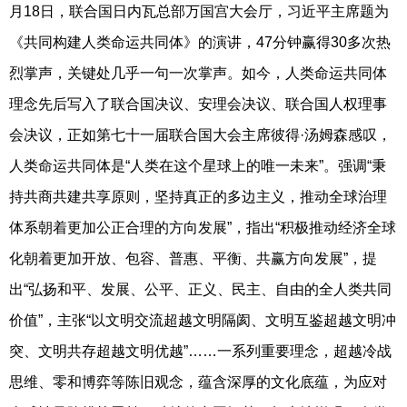
月18日，联合国日内瓦总部万国宫大会厅，习近平主席题为
《共同构建人类命运共同体》的演讲，47分钟赢得30多次热
烈掌声，关键处几乎一句一次掌声。如今，人类命运共同体
理念先后写入了联合国决议、安理会决议、联合国人权理事
会决议，正如第七十一届联合国大会主席彼得·汤姆森感叹，
人类命运共同体是“人类在这个星球上的唯一未来”。强调“秉
持共商共建共享原则，坚持真正的多边主义，推动全球治理
体系朝着更加公正合理的方向发展”，指出“积极推动经济全球
化朝着更加开放、包容、普惠、平衡、共赢方向发展”，提
出“弘扬和平、发展、公平、正义、民主、自由的全人类共同
价值”，主张“以文明交流超越文明隔阂、文明互鉴超越文明冲
突、文明共存超越文明优越”……一系列重要理念，超越冷战
思维、零和博弈等陈旧观念，蕴含深厚的文化底蕴，为应对