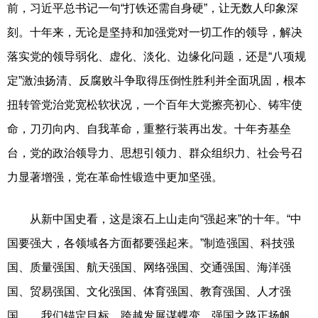
前，习近平总书记一句“打铁还需自身硬”，让无数人印象深
刻。十年来，无论是坚持和加强党对一切工作的领导，解决
落实党的领导弱化、虚化、淡化、边缘化问题，还是“八项规
定”激浊扬清、反腐败斗争取得压倒性胜利并全面巩固，根本
扭转管党治党宽松软状况，一个百年大党擦亮初心、铸牢使
命，刀刃向内、自我革命，重整行装再出发。十年夯基垒
台，党的政治领导力、思想引领力、群众组织力、社会号召
力显著增强，党在革命性锻造中更加坚强。
从新中国史看，这是滚石上山走向“强起来”的十年。“中
国要强大，各领域各方面都要强起来。”制造强国、科技强
国、质量强国、航天强国、网络强国、交通强国、海洋强
国、贸易强国、文化强国、体育强国、教育强国、人才强
国……我们锚定目标，跨越发展谋蝶变，强国之路正扬帆。