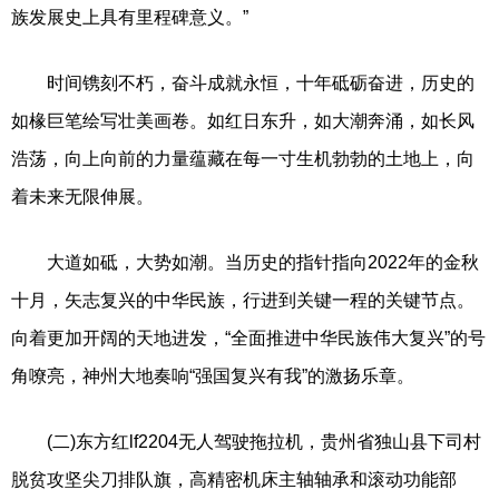
族发展史上具有里程碑意义。”
时间镌刻不朽，奋斗成就永恒，十年砥砺奋进，历史的
如椽巨笔绘写壮美画卷。如红日东升，如大潮奔涌，如长风
浩荡，向上向前的力量蕴藏在每一寸生机勃勃的土地上，向
着未来无限伸展。
大道如砥，大势如潮。当历史的指针指向2022年的金秋
十月，矢志复兴的中华民族，行进到关键一程的关键节点。
向着更加开阔的天地进发，“全面推进中华民族伟大复兴”的号
角嘹亮，神州大地奏响“强国复兴有我”的激扬乐章。
(二)东方红lf2204无人驾驶拖拉机，贵州省独山县下司村
脱贫攻坚尖刀排队旗，高精密机床主轴轴承和滚动功能部