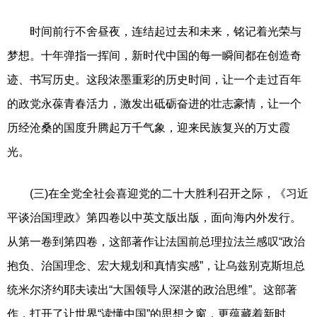
时间前行不舍昼夜，连结起过去和未来，铭记着光荣与
梦想。十年弹指一挥间，新时代中国的每一瞬间都在创造奇
迹、书写历史。这段浓墨重彩的历史时间，让一个走过百年
的政党永葆青春活力，激发出砥砺奋进的壮志豪情，让一个
历经沧桑的国度升腾起万千气象，迎来民族复兴的万丈霞
光。
(三)在全党全社会喜迎党的二十大胜利召开之际，《习近
平谈治国理政》第四卷以中英文版出版，面向海内外发行。
从第一卷到第四卷，这部著作让法国前总理拉法兰感叹“政治
抱负、治国理念、宏大规划和真情实感”，让乌兹别克斯坦总
统米尔济约耶夫读出“大国领导人深湛的政治思维”。这部著
作，打开了让世界“读懂中国”的思想之窗，更蕴藏着新时