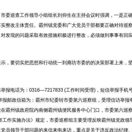
委巡查工作领导小组组长刘仰生在主持会议时强调，一是正确对
落实整改主体责任。霸州镇党委和广大党员干部都要正确对待巡
，对发现的问题采取有效措施积极进行整改，必须做到事事有回
，要切实把思想和行动统一到廊坊市委的的决策部署上来，坚
为：0316—7217833 (工作时间受理)，短信举报手机号码为
举报邮政信箱为：霸州市纪委转市委第六巡察组，受理信访举报
放在霸州镇政府院内南侧霸州镇便民服务中心门口，市委第六巡察
巡察工作实施办法》规定，市委巡察组主要受理反映霸州镇党政领
位党员领导干部问题的来信来电来访，重点是关于违反政治纪律