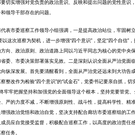
部要切实增强对党负责的政治意识、反映和提出问题的党性意识
子和领导干部存在的问题。
表市委巡察工作领导小组强调，一是提高政治站位，牢固树立“
以这次巡察为契机，进一步增强“四个意识”，坚定“四个自信”，
治方向、政治原则、政治道路上同以习近平同志为核心的党中央
和省委、市委决策部署落实见效。二是深刻认识全面从严治党面
党向纵深发展。首先要清醒看到，全面从严治党还远未到大功告
察整改作为检验“四个意识”的“试金石”，党委书记要亲自抓，
始终牢牢把握坚持和加强党的全面领导这个根本，坚持党要管党
松、严的力度不减，不断增强原则性、战斗性，提高科学性、精
是增强政治觉悟和政治自觉，坚决支持配合廊坊市委巡察组的工
及成员应自觉接受监督，积极配合巡察工作，以高度的政治责任
巡察任务。