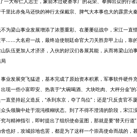
助了一大帮仁人志士，象箭术过硬赛李广的花荣、拳脚出众的行
行千里比赤兔马还快的神行太保戴宗、脾气大本事也大的霹雳火
为梁山事业发展增添了浓墨重彩。在屡屡征战中，宋江一直惜
董平……大名府一战，最终迫使朝廷命官大刀关胜弃甲上山，靠
梁山队伍更加人才济济，入伙的好汉们各展其能，从而将梁山泊
结局
业发展突飞猛进，基本完成了原始资本积累，军事软件硬件充
出现一些小富即安、热衷于“大碗喝酒、大块吃肉、大秤分金”
一直坚持起义造反，“杀到东京，夺了鸟位”；还是“只反贪官不
在众头领脑中处于混沌模糊状态。到了不得不澄清的阶段，宋江
究与精神指引，即时提出了组织使命蓝图，那就是要“替天行道
劫舍也好，攻城掠地也罢，都是为了这样一个崇高使命而战的，