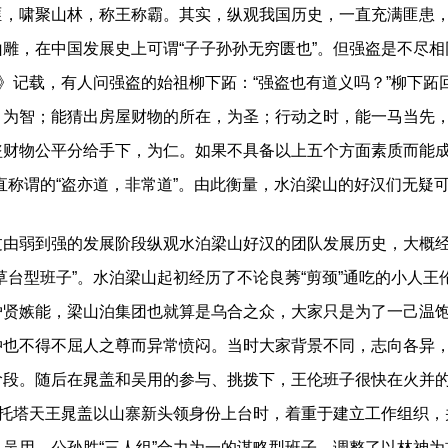
匪，啸聚山林，称王称霸。其实，纵观我国历史，一直充满匪患
雕，在中国发展史上可谓“子子孙孙无穷匮也”。但强盗是不尽
十》记载，有人问强盗的始祖柳下跖：“强盗也有道义吗？”柳下跖
，为智；能猜出房屋财物的所在，为圣；行动之时，能一马当先
盗财物公平分给手下，为仁。如果不具备以上五个方面素质而能
称谓的“盗亦道，非常道”。由此衡量，水泊梁山的好汉们无疑可定
弱到强的发展阶段纵观水泊梁山好汉的团队发展历史，大概经
草台型班子”。水泊梁山起初经历了不论良莠“剪颈”通吃的小人
妒贤嫉能，梁山泊集团也就算是乌合之众，大家只是为了一己温
冲也不得不屈人之尊而异常愤闷。当时大家背景不同，志向各异
阶段。随后在晁盖和吴用的参与、挑拨下，王伦班子很快在火并
当托塔天王晁盖以山寨新头领身份上台时，着重于建立工作组织
吴用、公孙胜“三人组”合力为一的谋略型班子，调整了以林神