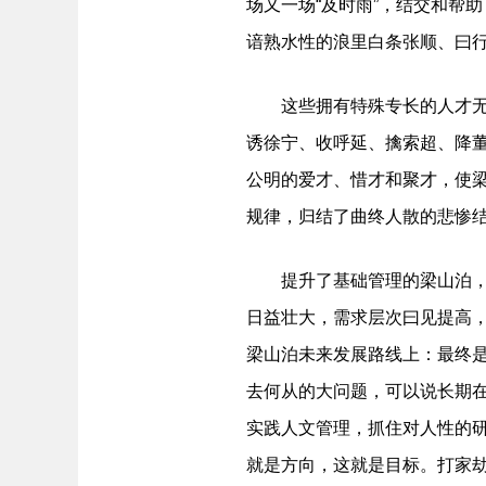
场又一场“及时雨”，结交和帮
谙熟水性的浪里白条张顺、曰
这些拥有特殊专长的人才无不
诱徐宁、收呼延、擒索超、降
公明的爱才、惜才和聚才，使
规律，归结了曲终人散的悲惨
提升了基础管理的梁山泊，事
日益壮大，需求层次曰见提高，
梁山泊未来发展路线上：最终是
去何从的大问题，可以说长期
实践人文管理，抓住对人性的研
就是方向，这就是目标。打家