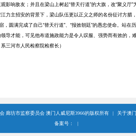
观影响敌友；并且在梁山上树起“替天行道”的大旗，改“聚义厅”
宋江力主招安的背景下，梁山队伍更以正义之师的名份征讨方腊
归宿，圆满完成了自己“替天行道”、“报效朝廷”的愚忠使命。站
的领导才能，可见他布道施政能力是令人叹服、强势而有效的，
 系三河市人民检察院检察长）
 廊坊市监察委员会 澳门人威尼斯3966的版权所有
|
关于澳门
备案号：
|