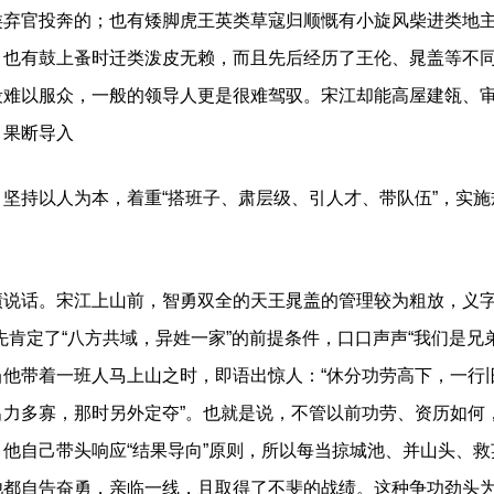
弃官投奔的；也有矮脚虎王英类草寇归顺慨有小旋风柴进类地主
；也有鼓上蚤时迁类泼皮无赖，而且先后经历了王伦、晁盖等不
段难以服众，一般的领导人更是很难驾驭。宋江却能高屋建瓴、
，果断导入
持以人为本，着重“搭班子、肃层级、引人才、带队伍”，实施
话。宋江上山前，智勇双全的天王晁盖的管理较为粗放，义字
先肯定了“八方共域，异姓一家”的前提条件，口口声声“我们是兄
当他带着一班人马上山之时，即语出惊人：“休分功劳高下，一行
出力多寡，那时另外定夺”。也就是说，不管以前功劳、资历如何
他自己带头响应“结果导向”原则，所以每当掠城池、并山头、
他都自告奋勇，亲临一线，且取得了不斐的战绩。这种争功劲头