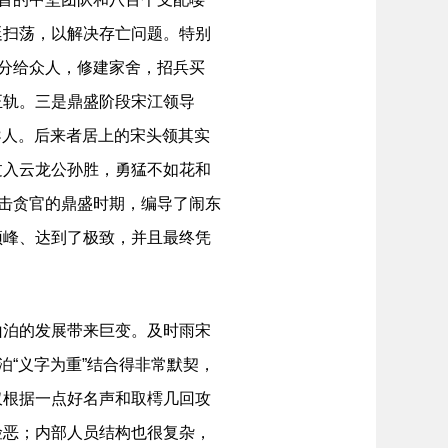
廷扫荡，以解决存亡问题。特别
来分给众人，修建家舍，招兵买
正轨。三是鼎盛阶段宋江领导
导人。后来者居上的宋头领其实
过入云龙公孙胜，勇猛不如花和
打击贪官的鼎盛时期，编导了闹东
顶峰、达到了极致，并且最终凭
泊的发展带来巨变。及时雨宋
泊“义字为重”结合得非常默契，
仅根据一点好名声和取樗几回攻
险恶；内部人员结构也很复杂，