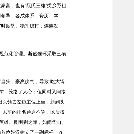
豪富；也有“阮氏三雄”类乡野粗
同领导，各成体系，资历、本
审时度势、稳扎稳打，连连发
规范化管理。断然连环采取三项
当头，豪爽侠气，导致“吃大锅
弟”，笼络了人心；但同时又间接
旧头领去左边主位上坐，新到头
，以前的排名通通不算，以后按
救英雄、反围剿之际，如闹华山、
为各位好汉树立了一副标杆，连