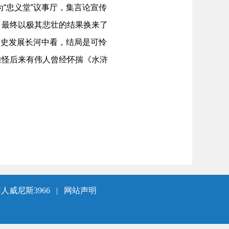
为“忠义堂”议事厅，集言论宣传
，最终以极其悲壮的结果换来了
在历史发展长河中看，结局是可怜
难怪后来有伟人曾经怀揣《水浒
人威尼斯3966
|
网站声明