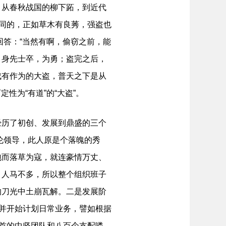
，从春秋战国的柳下跖，到近代
相同的，正如草木有良莠，强盗也
回答：“当然有啊，偷窃之前，能
，身先士卒，为勇；盗完之后，
成有作为的大盗，普天之下是从
性为“有道”的“大盗”。
历了初创、发展到鼎盛的三个
王伦领导，此人原是个落魄的秀
饱而落草为寇，就连豪情万丈、
，人马不多，所以整个组织班子
的刀光中土崩瓦解。二是发展阶
，并开始计划日常业务，譬如根据
为首的中坚团队和八百个支配喽