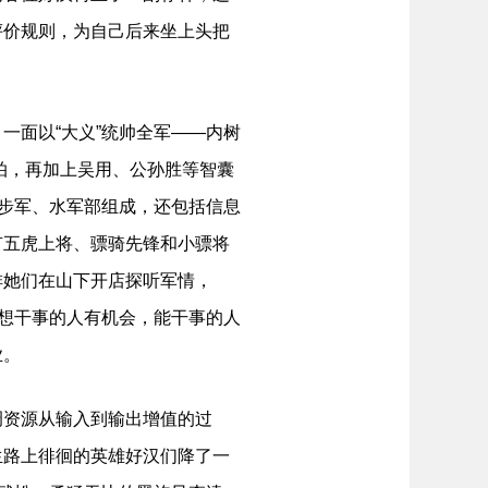
评价规则，为自己后来坐上头把
面以“大义”统帅全军——内树
合拍，再加上吴用、公孙胜等智囊
、步军、水军部组成，还包括信息
有五虎上将、骠骑先锋和小骠将
排她们在山下开店探听军情，
让想干事的人有机会，能干事的人
业。
资源从输入到输出增值的过
生路上徘徊的英雄好汉们降了一