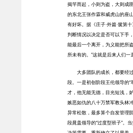
揭竿而起，小则为盗，大则成
的东北王张作霖和威虎山的座山
有好坏。据《庄子·外篇·箧第
判断情况以决定是否可以下手
能最后一个离开，为义能把所
所未有的。”这就是后来人们一直
大多团队的成长，都要经过由
段。一是初创阶段王伦领导的“
才，他无能无德，目光短浅，
嫉恶如仇的八十万禁军教头林
异常松散，最多算个自发管理
段晁盖领导的“过度型班子”。
决策需要，重新确立了以晁盖、