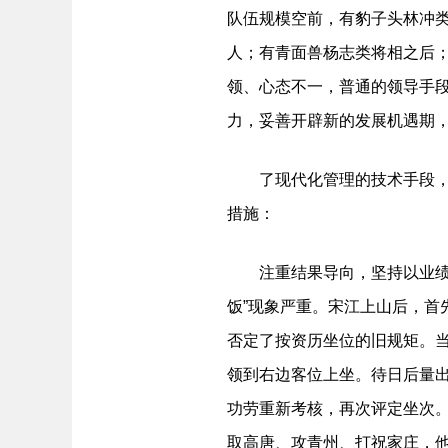
队伍规模空前，有豹子头林冲类
人；有青面兽杨志类将相之后
领、心态不一，普通的领导手
力，妥善开辟新的发展机遇期
了现代化管理的技术手段，坚
措施：
注重结果导向，坚持以业绩说
饭”现象严重。宋江上山后，首
否定了按资历坐位的旧规矩。
领到右边客位上坐。待日后量
功劳重新考核，再次评定坐次。
取高唐、攻青州、打祝家庄，