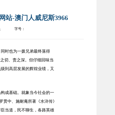
站-澳门人威尼斯3966
员
字号：
同时也为一拨兄弟最终落得
到恨之切、责之深。但仔细回味当
低级到高层发展的辉煌业绩，又
构成基础。就象当今社会的一
。罗贯中、施耐庵所著《水浒传》
奸臣当道，民不聊生，各路英雄