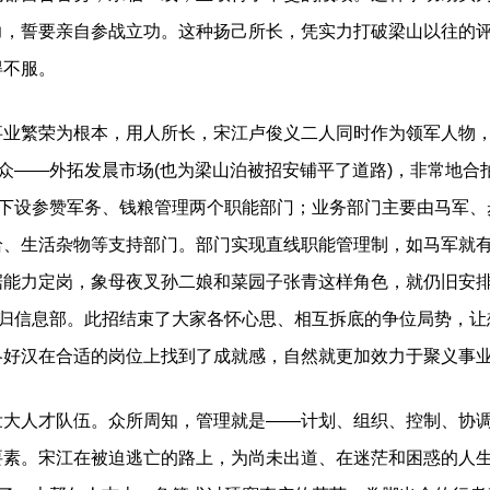
力，誓要亲自参战立功。这种扬己所长，凭实力打破梁山以往的
得不服。
繁荣为根本，用人所长，宋江卢俊义二人同时作为领军人物，一
服众——外拓发晨市场(也为梁山泊被招安铺平了道路)，非常地
，下设参赞军务、钱粮管理两个职能部门；业务部门主要由马军
给、生活杂物等支持部门。部门实现直线职能管理制，如马军就
据能力定岗，象母夜叉孙二娘和菜园子张青这样角色，就仍旧安
制归信息部。此招结束了大家各怀心思、相互拆底的争位局势，
各好汉在合适的岗位上找到了成就感，自然就更加效力于聚义事
人才队伍。众所周知，管理就是——计划、组织、控制、协调
要素。宋江在被迫逃亡的路上，为尚未出道、在迷茫和困惑的人