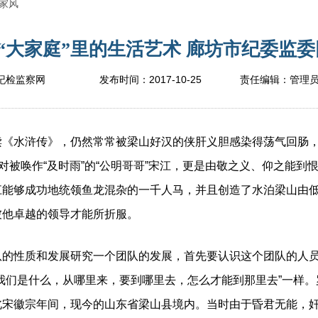
家风
大家庭”里的生活艺术 廊坊市纪委监委网
2017-10-25
纪检监察网
发布时间：
责任编辑：
管理
水浒传》，仍然常常被梁山好汉的侠肝义胆感染得荡气回肠，
是对被唤作“及时雨”的“公明哥哥”宋江，更是由敬之义、仰之能
江能够成功地统领鱼龙混杂的一千人马，并且创造了水泊梁山由
被他卓越的领导才能所折服。
性质和发展研究一个团队的发展，首先要认识这个团队的人员
我们是什么，从哪里来，要到哪里去，怎么才能到那里去”一样
北宋徽宗年间，现今的山东省梁山县境内。当时由于昏君无能，