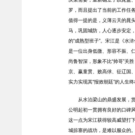
罗，而且提出了当前的工作任
值得一提的是，义薄云天的晁头
马，巩固城防，人心逐步安定
的“成熟型班子”。宋江是《水
是一位出身低微、形容不振、
尚鲁智深，形象不比“帅哥”关
京、赢童贯、败高俅、征辽国
实力实现其“报效朝廷”的人生
从水泊梁山的鼎盛发展，赏析
公明起初一贯拥有良好的口碑风
这一点为宋江获得较高威望打
城掠寨的战功，是难以服众的