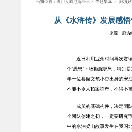
当前位置：
澳门人威尼斯3966
>
专题集萃
>
廊坊好
从《水浒传》发展感悟“
来源：廊坊
近日利用业余时间再次赏读《
个“愚忠”下场扼腕叹息，特别
年一位县衙文笔小吏出身的宋
不能不令人拍案称奇，不得不
成员的基础构件，决定团队的
个团队创建之初，一定要研究“
中的水泊梁山故事发生在我国