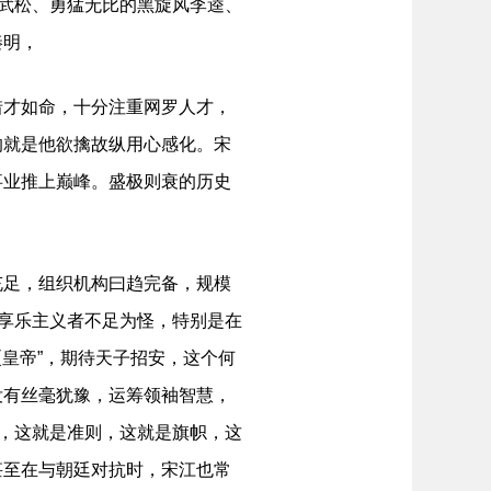
者武松、勇猛无比的黑旋风李逵、
秦明，
才如命，十分注重网罗人才，
的就是他欲擒故纵用心感化。宋
事业推上巅峰。盛极则衰的历史
足，组织机构曰趋完备，规模
的享乐主义者不足为怪，特别是在
厦皇帝”，期待天子招安，这个何
没有丝毫犹豫，运筹领袖智慧，
”，这就是准则，这就是旗帜，这
甚至在与朝廷对抗时，宋江也常