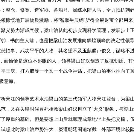
务：整仓、修寨、造军器、备船只、操练水陆人马，全力抵抗朝
领慷慨地开展物质激励，将“智取生辰纲”所得金银财宝全部用
，聚义势力渐成气候，梁山泊从此初步实现科学管理，发展步上
浒传》-书的主人翁，也是把梁山泊发展推向辉煌顶峰的决定性领
仁慈怕事、武功平平的人物，其名望不及玉麒麟卢俊义，谋略不
胜，而恰恰是这位不起眼的人，领导梁山好汉创造了反抗朝廷、
、平王庆、打方腊等一个又一个战争神话，把梁山泊事业推向了
终极意愿。
宋江的领导艺术水泊梁山的第三代领军人物宋江登台，为梁山
范，又在关键时候冒死相救梁山好汉树立了“大义”形象，与梁山
下了厚重的基础。但是要想上山后就顺理成章地坐上头把交椅，
。试想此时梁山泊声势浩大，屡遭朝廷围追堵截，外部环境比较