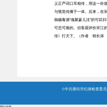
义正严词口耳相传，用这一价值
与视觉传播于一体。后来，在
御赐毒酒“魂聚蓼儿洼”的可叹
可悲可痛的。但客观评价宋江
传》打天下。（作者 韩长涛
©中共廊坊市纪律检查委员会
网站地图