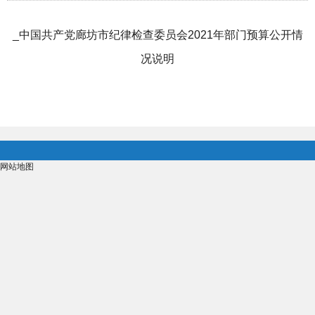
_中国共产党廊坊市纪律检查委员会2021年部门预算公开情
况说明
网站地图