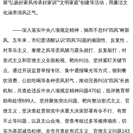
展“弘扬好家风传承好家训”“文明家庭”创建等活动，用廉洁文
化涵养清风正气。
——深入落实中央八项规定精神，驰而不息纠“四风”树新
风。五年来，市纪委清醒认识“四风”问题的顽固性、反复性，
对享乐主义、奢靡之风等歪风陋习露头就打、反复敲打，对
形式主义和官僚主义全面检视、靶向纠治。坚持紧盯关键节
点。通过开设监督举报专区、集中通报曝光等方式，狠刹餐
饮浪费、公款吃喝等各种歪风邪气，推动完善纠治“四风”长效
机制，共查处违反中央八项规定精神问题470起，批评教育帮
助和处理699人。坚持聚焦突出问题。靶向整治形式主义、官
僚主义，坚决查处贯彻党中央重大决策部署有令不行、有禁
不止等问题，以及文山会海、督查考核过多等顽瘴痼疾，切
实为基层减负松绑。全市共查处形式主义、官僚主义问题143