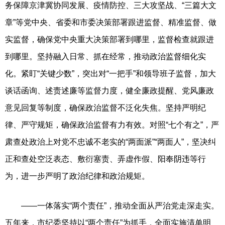
务保障京津冀协同发展、疫情防控、三大攻坚战、“三篇大文
章”等党中央、省委和市委决策部署跟进监督、精准监督、做
实监督，确保党中央重大决策部署到哪里，监督检查就跟进
到哪里。坚持融入日常、抓在经常，推动政治监督细化实
化。紧盯“关键少数”，突出对“一把手”和领导班子监督，加大
谈话函询、述责述廉等监督力度，健全廉政提醒、党风廉政
意见回复等制度，确保政治监督不泛化失焦。坚持严明纪
律、严守规矩，确保政治监督有力有效。对照“七个有之”，严
肃查处政治上对党不忠诚不老实的“两面派”“两面人”，坚决纠
正和查处空泛表态、敷衍塞责、弄虚作假、阳奉阴违等行
为，进一步严明了政治纪律和政治规矩。
——一体落实“两个责任”，推动全面从严治党走深走实。
五年来，市纪委坚持以“两个责任”为抓手，全面实施清单明