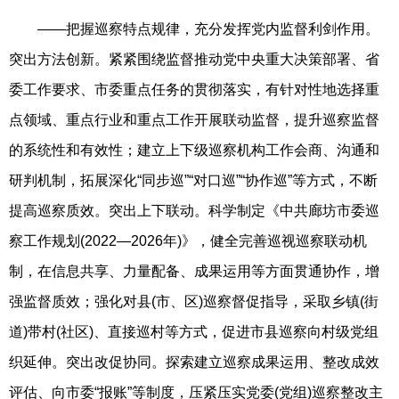
——把握巡察特点规律，充分发挥党内监督利剑作用。
突出方法创新。紧紧围绕监督推动党中央重大决策部署、省
委工作要求、市委重点任务的贯彻落实，有针对性地选择重
点领域、重点行业和重点工作开展联动监督，提升巡察监督
的系统性和有效性；建立上下级巡察机构工作会商、沟通和
研判机制，拓展深化“同步巡”“对口巡”“协作巡”等方式，不断
提高巡察质效。突出上下联动。科学制定《中共廊坊市委巡
察工作规划(2022—2026年)》，健全完善巡视巡察联动机
制，在信息共享、力量配备、成果运用等方面贯通协作，增
强监督质效；强化对县(市、区)巡察督促指导，采取乡镇(街
道)带村(社区)、直接巡村等方式，促进市县巡察向村级党组
织延伸。突出改促协同。探索建立巡察成果运用、整改成效
评估、向市委“报账”等制度，压紧压实党委(党组)巡察整改主