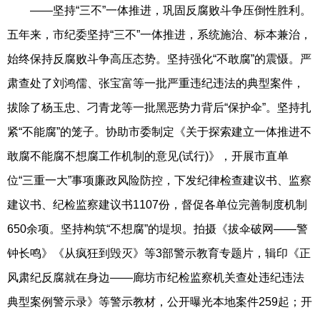
——坚持“三不”一体推进，巩固反腐败斗争压倒性胜利。
五年来，市纪委坚持“三不”一体推进，系统施治、标本兼治，
始终保持反腐败斗争高压态势。坚持强化“不敢腐”的震慑。严
肃查处了刘鸿儒、张宝富等一批严重违纪违法的典型案件，
拔除了杨玉忠、刁青龙等一批黑恶势力背后“保护伞”。坚持扎
紧“不能腐”的笼子。协助市委制定《关于探索建立一体推进不
敢腐不能腐不想腐工作机制的意见(试行)》，开展市直单
位“三重一大”事项廉政风险防控，下发纪律检查建议书、监察
建议书、纪检监察建议书1107份，督促各单位完善制度机制
650余项。坚持构筑“不想腐”的堤坝。拍摄《拔伞破网——警
钟长鸣》《从疯狂到毁灭》等3部警示教育专题片，辑印《正
风肃纪反腐就在身边——廊坊市纪检监察机关查处违纪违法
典型案例警示录》等警示教材，公开曝光本地案件259起；开