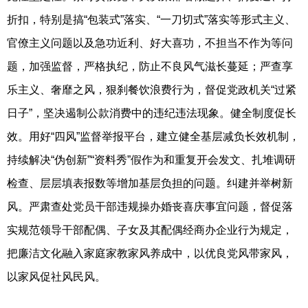
折扣，特别是搞“包装式”落实、“一刀切式”落实等形式主义、
官僚主义问题以及急功近利、好大喜功，不担当不作为等问
题，加强监督，严格执纪，防止不良风气滋长蔓延；严查享
乐主义、奢靡之风，狠刹餐饮浪费行为，督促党政机关“过紧
日子”，坚决遏制公款消费中的违纪违法现象。健全制度促长
效。用好“四风”监督举报平台，建立健全基层减负长效机制，
持续解决“伪创新”“资料秀”假作为和重复开会发文、扎堆调研
检查、层层填表报数等增加基层负担的问题。纠建并举树新
风。严肃查处党员干部违规操办婚丧喜庆事宜问题，督促落
实规范领导干部配偶、子女及其配偶经商办企业行为规定，
把廉洁文化融入家庭家教家风养成中，以优良党风带家风，
以家风促社风民风。