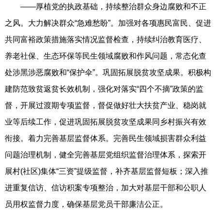
——厚植党的执政基础，持续整治群众身边腐败和不正
之风。大力解决群众“急难愁盼”。加强对各项惠民富民、促进
共同富裕政策措施落实情况监督检查，持续纠治教育医疗、
养老社保、生态环保等民生领域腐败和作风问题，常态化查
处涉黑涉恶腐败和“保护伞”。巩固拓展脱贫攻坚成果。积极构
建防范致贫返贫长效机制，强化对落实“四个不摘”政策的监
督，开展过渡期专项监督，督促做好壮大扶贫产业、稳岗就
业等后续工作，促进巩固拓展脱贫攻坚成果同乡村振兴有效
衔接。着力完善基层监督体系。完善民生领域损害群众利益
问题治理机制，健全完善基层党组织监督治理体系，探索开
展村(社区)集体“三资”提级监督，补齐基层监督短板；深入推
进重复信访、信访积案专项整治，加大对基层干部和公职人
员用权监督力度，确保基层党员干部廉洁公正。