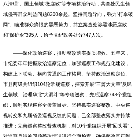
八清理”、国土领域“微腐败”等专项整治行动，共查处民生领
域侵害群众利益问题8200余起。坚持问题导向，强力“打伞破
网”。瞄准群众痛恨的黑恶势力，共立案查处涉黑涉恶腐败
和“保护伞”395人，给予党纪政务处分747人次。
——深化政治巡察，推动整改落实提质增效。五年来，
市纪委牢牢把握政治巡察定位，加强巡察工作规范化建设，
构建上下联动、横向贯通的工作格局。坚持政治巡察定位。
市县两级共组织104轮常规巡察，探索开展“三篇大文章”及民
生领域、治理华北“大漏斗”等专项巡察，先后巡察748个党组
织，顺利实现巡察全覆盖目标。坚持抓实巡察整改。中央巡
视转交和九届省委巡视反馈的问题，已全部整改落实并持续
推进；完善巡察整改督查机制，对10个党组织开展“回头看”，
对巡察反馈的问题整改情况进行全面检查，确保整改真正到