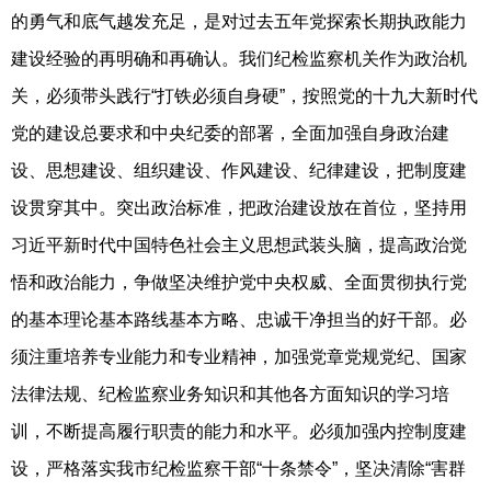
的勇气和底气越发充足，是对过去五年党探索长期执政能力
建设经验的再明确和再确认。我们纪检监察机关作为政治机
关，必须带头践行“打铁必须自身硬”，按照党的十九大新时代
党的建设总要求和中央纪委的部署，全面加强自身政治建
设、思想建设、组织建设、作风建设、纪律建设，把制度建
设贯穿其中。突出政治标准，把政治建设放在首位，坚持用
习近平新时代中国特色社会主义思想武装头脑，提高政治觉
悟和政治能力，争做坚决维护党中央权威、全面贯彻执行党
的基本理论基本路线基本方略、忠诚干净担当的好干部。必
须注重培养专业能力和专业精神，加强党章党规党纪、国家
法律法规、纪检监察业务知识和其他各方面知识的学习培
训，不断提高履行职责的能力和水平。必须加强内控制度建
设，严格落实我市纪检监察干部“十条禁令”，坚决清除“害群