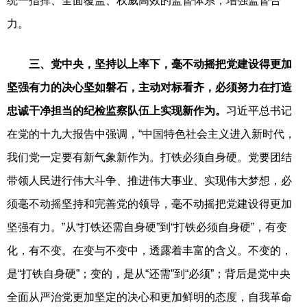
统一指挥、全面覆盖、权威高效的监督体系，增强监督合
力。
三、党中央，坚持以上率下，毫不动摇把党建设得更加
坚强有力的决心坚如磐石，主动对标看齐，必须努力在打造
忠诚干净担当的纪检监察队伍上实现新作为。
习近平总书记
在党的十九大报告中强调，“中国特色社会主义进入新时代，
我们党一定要有新气象新作为。打铁必须自身硬。党要团结
带领人民进行伟大斗争、推进伟大事业、实现伟大梦想，必
须毫不动摇坚持和完善党的领导，毫不动摇把党建设得更加
坚强有力。”从“打铁还需自身硬”到“打铁必须自身硬”，有变
化，有不变。在变与不变中，透露着丰富的含义。不变的，
是“打铁自身硬”；变的，是从“还需”到“必须”；背后是党中央
全面从严治党更加坚定的决心和更加鲜明的态度，自我革命