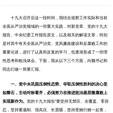
十九大召开后这一段时间，我结合巡察工作实际和当前
全面从严治党领域的一些重大实践，对新党章、党的十九大
报告、中央纪委工作报告原文，以及相关的解读文章，特别
是对其中有关全面从严治党、党风廉政建设和反腐败工作的
重要论述，进行了认真和反复的学习，也逐渐形成了一些理
性思考和粗浅体会。下面，我从以下三个方面，向魏书记和
同志们做一简要汇报。
一、党中央巩固压倒性态势、夺取压倒性胜利的决心坚
如磐石，主动对标看齐，必须努力在推进惩治基层微腐败上
实现新作为。
党的十九大报告“要坚持无禁区、全覆盖、零容
忍，坚持重遏制、强高压、长震慑，坚持受贿行贿一起查，