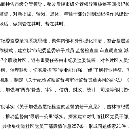
书面抄告市级分管领导，整改后经市级分管领导审核签字回报纪
点监督，对新提拔、转岗、退休、年轻干部分别制发纪律作风建
政谈话，做到管在其时、督在其时。
委监委坚持系统思维，聚焦内部和外部强化挖潜，整合基层监
作模式，建立以“市纪委监委班子成员 监督检查室 审查调查室 派驻
7个联动片区，遇有重要任务由市纪委监委统筹，对各片区人员力
解、治理联动，切实发挥“室”专业能力强、“组”了解行业特征、“
协同机制，制定《关于纪检监察监督与审计监督贯通协同的办法》
，加强与“两办”督查、审计、信访、财政、统计、司法等部门
实《关于加强基层纪检监察监督的若干意见》，吉林市纪委监委
，推动监督向“最后一公里”落实。探索建立对街道社区党员干部
，共收集街道社区党员干部廉情信息257条，形成问题线索21件