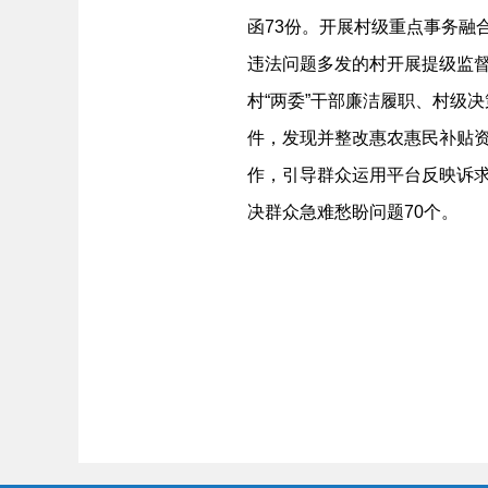
函73份。开展村级重点事务融
违法问题多发的村开展提级监督
村“两委”干部廉洁履职、村级
件，发现并整改惠农惠民补贴资
作，引导群众运用平台反映诉求
决群众急难愁盼问题70个。