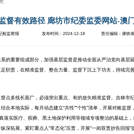
究
监督有效路径 廊坊市纪委监委网站-澳门人
2024-12-18
纪检监察报
发布时间：
责任编辑：
康铁
的重要组成部分，加强基层监督是推动全面从严治党向基层延
立足职责，在精准监督、整合力量、监督下沉上下功夫，持续完
点多线长面广，必须突出重点、有的放矢精准监督。吉林市纪委
结合本地实际，每月动态建立“共性”“个性”清单，开展对账监
认真落实医疗、殡葬、黑土地保护利用等领域专项整治的基础上
纵深拓展。紧盯重点人“常态化”压责，开展“一岗双责抄告回报”