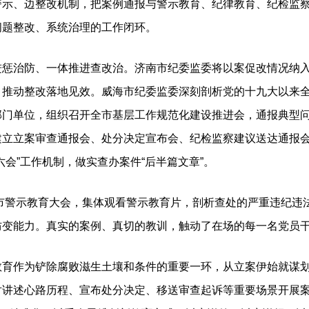
示、边整改机制，把案例通报与警示教育、纪律教育、纪检监察
问题整改、系统治理的工作闭环。
治防、一体推进查改治。济南市纪委监委将以案促改情况纳入
，推动整改落地见效。威海市纪委监委深刻剖析党的十九大以来
部门单位，组织召开全市基层工作规范化建设推进会，通报典型
建立立案审查通报会、处分决定宣布会、纪检监察建议送达通报
六会”工作机制，做实查办案件“后半篇文章”。
市警示教育大会，集体观看警示教育片，剖析查处的严重违纪违
防变能力。真实的案例、真切的教训，触动了在场的每一名党员
作为铲除腐败滋生土壤和条件的重要一环，从立案伊始就谋划
讲述心路历程、宣布处分决定、移送审查起诉等重要场景开展案