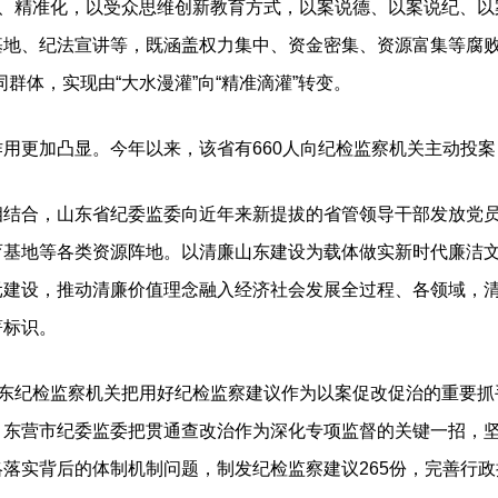
化、精准化，以受众思维创新教育方式，以案说德、以案说纪、
基地、纪法宣讲等，既涵盖权力集中、资金密集、资源富集等腐败
群体，实现由“大水漫灌”向“精准滴灌”转变。
加凸显。今年以来，该省有660人向纪检监察机关主动投案，
合，山东省纪委监委向近年来新提拔的省管领导干部发放党员
育基地等各类资源阵地。以清廉山东建设为载体做实新时代廉洁
元建设，推动清廉价值理念融入经济社会发展全过程、各领域，
著标识。
东纪检监察机关把用好纪检监察建议作为以案促改促治的重要抓
东营市纪委监委把贯通查改治作为深化专项监督的关键一招，坚持
落实背后的体制机制问题，制发纪检监察建议265份，完善行政