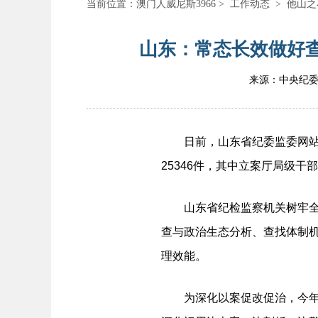
当前位置：
澳门人威尼斯3966
>
工作动态
>
他山之
山东：常态长效做好查
来源：中央纪
日前，山东省纪委监委网站通
25346件，其中立案厅局级干
山东省纪检监察机关树牢全周
查与政治生态分析、查找体制
理效能。
为深化以案促改促治，今年7