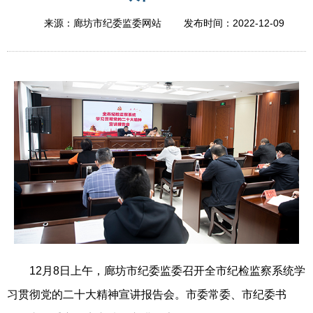
2022-12-09
来源：廊坊市纪委监委网站
发布时间：
12月8日上午，廊坊市纪委监委召开全市纪检监察系统学
习贯彻党的二十大精神宣讲报告会。市委常委、市纪委书