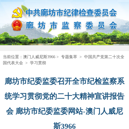
当前位置：
澳门人威尼斯3966
>
专题集萃
>
中国共产党第二十次全
国代表大会
>
学习贯彻
廊坊市纪委监委召开全市纪检监察系
统学习贯彻党的二十大精神宣讲报告
会 廊坊市纪委监委网站-澳门人威尼
斯3966