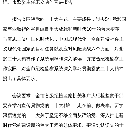
记、市监委主任宋立功作宣讲报告。
报告会围绕党的二十大主题、主要成果，过去5年党和国
家事业取得的举世瞩目重大成就和新时代10年的伟大变革，
马克思主义中国化时代化，中国式现代化，全面建设社会主
义现代化国家的目标任务以及应对风险挑战六个方面，对党
的二十大精神作了系统阐释和深入解读，并结合纪检监察工
作实际，对全市纪检监察系统深入学习贯彻党的二十大精神
提出了具体要求。
会议要求，全市各级纪检监察机关和广大纪检监察干部
要在学习宣传贯彻党的二十大精神上走在前、做表率。要学
深悟透党的二十大关于坚定不移全面从严治党、深入推进新
时代党的建设新的伟大工程的总体要求。要深刻认识党的十