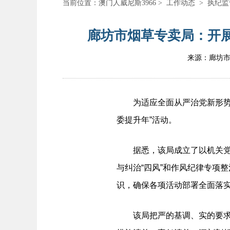
当前位置：
澳门人威尼斯3966
>
工作动态
>
执纪监
廊坊市烟草专卖局：开展
来源：廊坊
为适应全面从严治党新形势、
委提升年”活动。
据悉，该局成立了以机关党委
与纠治“四风”和作风纪律专项
识，确保各项活动部署全面落
该局把严的基调、实的要求贯