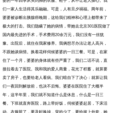
婆的一年四季从头到脚的衣服、鞋子，从不让老人操心。我
们一家人生活得其乐融融。可是，人有旦夕祸福。两年前，
婆婆被诊断出胰腺癌晚期，这给我们精神和心理上都带来了
极大的打击。我们隐瞒了她的病情，带她去北京301医院做了
国内最先进的手术，手术费用20余万元，我们没有一丝犹
豫。出院后，就住在我家修养。我俩想尽办法让老人高兴，
不跟她谈病情。换着花样伺候婆婆的一日三餐。可是，在家
住了一个月，婆婆的身体就有些严重了，我们二话不说，直
接拉着去了医院。我和我的爱人商量，花光了积蓄，就算要
卖了房子，也要给老人看病。我们暗自下了决心：就算让我
们一夜回到解放前，也决不后悔。婆婆在医院住了大概半
年，这半年里，我们就不知道什么是休息，什么是一日三
餐。下班就直奔医院，路上带好饭，伺候婆婆起居，下床活
动。衣服脏了，要及时换掉，穿的少了，要给披上外套，她