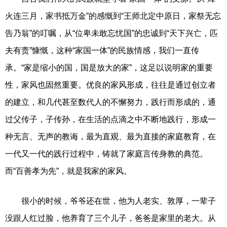
火连三月，家书抵万金”的感慨到“王师北定中原日，家祭无忘
告乃翁”的叮嘱，从“位卑未敢忘忧国”的忠诚到“天下兴亡，匹
夫有责”慷慨，这种“家国一体”的民族情感，我们一直传
承。“家是缩小的国，国是放大的家”，这足以说明家的重要
性，家风也固然重要。优良的家风形成，往往是通过创立者
的建立，和几代甚至数代人的不懈努力，践行而形成的，通
过父传子，子传孙，在生活的点滴之中不断地践行，形成一
种无言、无声的教诲，最为直观、最为直接的家庭教育，在
一代又一代的践行过程中，铸就了家庭言传身教的典范。
而“百善孝为先”，就是我家的家风。
很小的时候，爷爷还在世，他为人老实、敦厚，一辈子
没跟人红过脸，他养育了三个儿子，爸爸是家里的老大。从