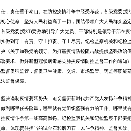
，责任重于泰山。在防控疫情斗争中经受考验，各级党委(党组
记初心使命，坚持人民利益高于一切，团结带领广大人民群众坚
各级党委(党组)要激励引导广大党员、干部特别是领导干部在
切实做到守土有责、守土担责、守土尽责。纪检监察机关和纪检
中央《关于加强党的领导、为打赢疫情防控阻击战提供坚强政治
部署要求、做好新型冠状病毒感染肺炎疫情防控监督工作的通知
强监督促强监管，督促卫生健康、交通、市场监管、药监等职能
纪法监督保障。
决遏制疫情蔓延势头，迫切需要新时代共产党人发扬斗争精神
，做到哪里任务险重，哪里就有党组织坚强有力的工作、哪里就
防控疫情斗争第一线高高飘扬。纪检监察机关和纪检监察干部要
使命、体现责任担当的试金石和磨刀石，以斗争精神、监督实效