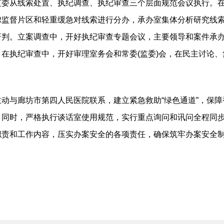
监委从线索处置、执纪调查、执纪审查三个层面规范会议执行。
虑监督片区和轻重缓急对线索进行分办，承办室集体分析研究线
研判。立案调查中，开好执纪审查专题会议，主要领导和案件承
在执纪审查中，开好审理室务会和常委(监委)会，在民主讨论
主动与廊坊市第四人民医院联系，建立紧急救助“绿色通道”，保
。同时，严格执行谈话室使用规范，实行重点询问和讯问全程同
责和工作内容，压实办案安全的各项责任，确保筑牢办案安全制度