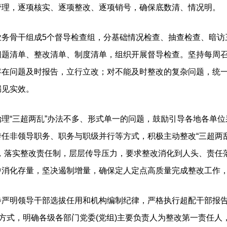
管理，逐项核实、逐项整改、逐项销号，确保底数清、情况明。
业务骨干组成5个督导检查组，分基础情况检查、抽查检查、暗访
题清单、整改清单、制度清单，组织开展督导检查。坚持每周召
存在问题及时报告，立行立改；对不能及时整改的复杂问题，统
漏见实效。
治理“三超两乱”办法不多、形式单一的问题，鼓励引导各地各单
任非领导职务、职务与职级并行等方式，积极主动整改“三超两乱
向，落实整改责任制，层层传导压力，要求整改消化到人头、责任
中消化存量，坚决遏制增量，确保定人定点高质量完成整改工作
步严明领导干部选拔任用和机构编制纪律，严格执行超配干部报
报方式，明确各级各部门党委(党组)主要负责人为整改第一责任