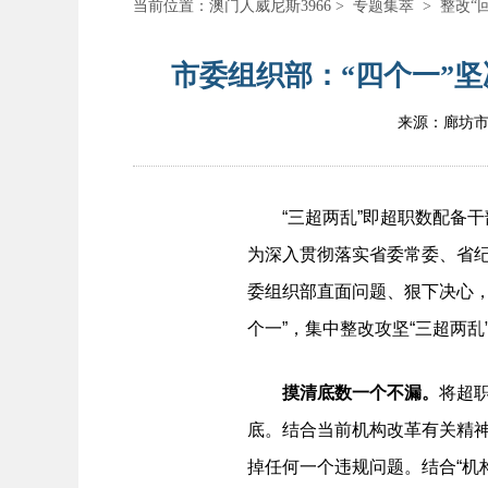
当前位置：
澳门人威尼斯3966
>
专题集萃
>
整改“
市委组织部：“四个一”坚
来源：廊坊
“三超两乱”即超职数配备干
为深入贯彻落实省委常委、省纪
委组织部直面问题、狠下决心
个一”，集中整改攻坚“三超两乱
摸清底数一个不漏。
将超
底。结合当前机构改革有关精
掉任何一个违规问题。结合“机