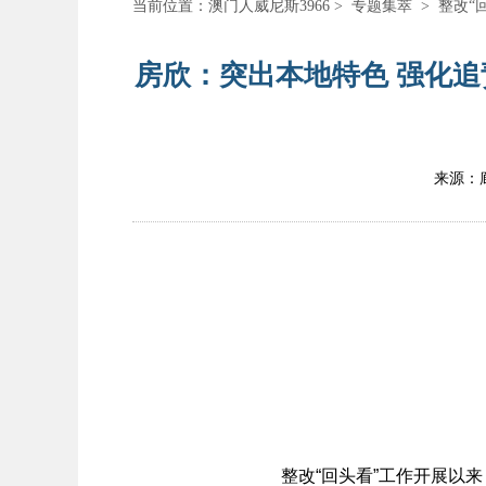
当前位置：
澳门人威尼斯3966
>
专题集萃
>
整改“
房欣：突出本地特色 强化追
来源：
整改“回头看”工作开展以来，