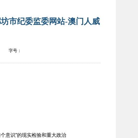
廊坊市纪委监委网站-澳门人威
字号：
个意识”的现实检验和重大政治