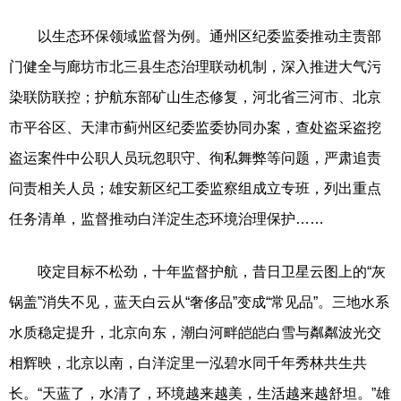
以生态环保领域监督为例。通州区纪委监委推动主责部
门健全与廊坊市北三县生态治理联动机制，深入推进大气污
染联防联控；护航东部矿山生态修复，河北省三河市、北京
市平谷区、天津市蓟州区纪委监委协同办案，查处盗采盗挖
盗运案件中公职人员玩忽职守、徇私舞弊等问题，严肃追责
问责相关人员；雄安新区纪工委监察组成立专班，列出重点
任务清单，监督推动白洋淀生态环境治理保护……
咬定目标不松劲，十年监督护航，昔日卫星云图上的“灰
锅盖”消失不见，蓝天白云从“奢侈品”变成“常见品”。三地水系
水质稳定提升，北京向东，潮白河畔皑皑白雪与粼粼波光交
相辉映，北京以南，白洋淀里一泓碧水同千年秀林共生共
长。“天蓝了，水清了，环境越来越美，生活越来越舒坦。”雄