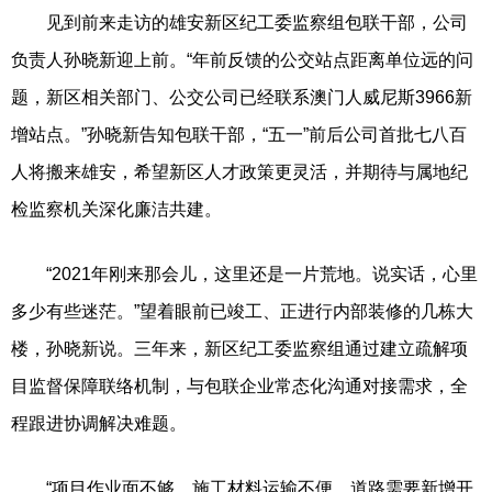
见到前来走访的雄安新区纪工委监察组包联干部，公司
负责人孙晓新迎上前。“年前反馈的公交站点距离单位远的问
题，新区相关部门、公交公司已经联系澳门人威尼斯3966新
增站点。”孙晓新告知包联干部，“五一”前后公司首批七八百
人将搬来雄安，希望新区人才政策更灵活，并期待与属地纪
检监察机关深化廉洁共建。
“2021年刚来那会儿，这里还是一片荒地。说实话，心里
多少有些迷茫。”望着眼前已竣工、正进行内部装修的几栋大
楼，孙晓新说。三年来，新区纪工委监察组通过建立疏解项
目监督保障联络机制，与包联企业常态化沟通对接需求，全
程跟进协调解决难题。
“项目作业面不够、施工材料运输不便、道路需要新增开