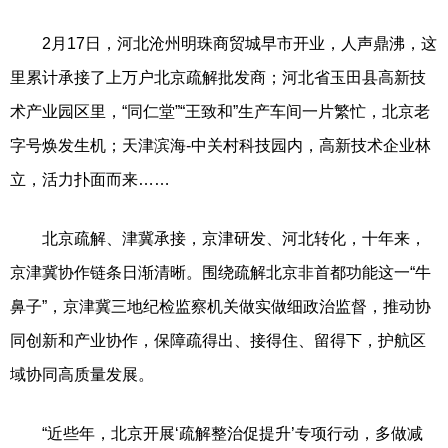
2月17日，河北沧州明珠商贸城早市开业，人声鼎沸，这
里累计承接了上万户北京疏解批发商；河北省玉田县高新技
术产业园区里，“同仁堂”“王致和”生产车间一片繁忙，北京老
字号焕发生机；天津滨海-中关村科技园内，高新技术企业林
立，活力扑面而来……
北京疏解、津冀承接，京津研发、河北转化，十年来，
京津冀协作链条日渐清晰。围绕疏解北京非首都功能这一“牛
鼻子”，京津冀三地纪检监察机关做实做细政治监督，推动协
同创新和产业协作，保障疏得出、接得住、留得下，护航区
域协同高质量发展。
“近些年，北京开展‘疏解整治促提升’专项行动，多做减