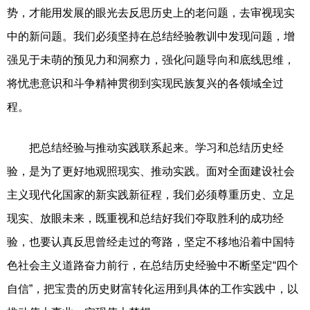
势，才能用发展的眼光去反思历史上的老问题，去审视现实
中的新问题。我们必须坚持在总结经验教训中发现问题，增
强见于未萌的预见力和洞察力，强化问题导向和底线思维，
将忧患意识和斗争精神贯彻到实现民族复兴的各领域全过
程。
把总结经验与推动实践联系起来。学习和总结历史经
验，是为了更好地观照现实、推动实践。面对全面建设社会
主义现代化国家的新实践新征程，我们必须尊重历史、立足
现实、放眼未来，既重视和总结好我们夺取胜利的成功经
验，也要认真反思曾经走过的弯路，坚定不移地沿着中国特
色社会主义道路奋力前行，在总结历史经验中不断坚定“四个
自信”，把宝贵的历史财富转化运用到具体的工作实践中，以