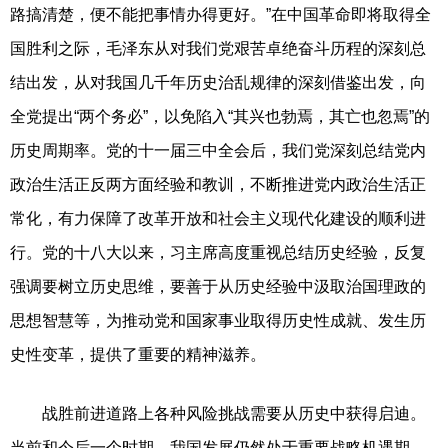
路搞清楚，便不能把事情办得更好。”在中国革命即将取得全
国胜利之际，毛泽东从对我们党艰苦卓绝奋斗历程的深刻总
结出发，从对我国几千年历史治乱规律的深刻借鉴出发，向
全党提出“两个务必”，以免陷入“其兴也勃焉，其亡也忽焉”的
历史周期率。党的十一届三中全会后，我们党深刻总结党内
政治生活正反两方面经验和教训，不断推进党内政治生活正
常化，有力保障了改革开放和社会主义现代化建设的顺利进
行。党的十八大以来，习主席高度重视总结历史经验，反复
强调要树立历史思维，要善于从历史经验中汲取治国理政的
思想智慧等，为推动党和国家事业取得历史性成就、发生历
史性变革，提供了重要的精神滋养。
战胜前进道路上各种风险挑战需要从历史中获得启迪。
当前和今后一个时期，我国发展仍然处于重要战略机遇期。