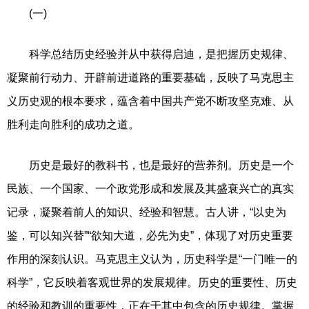
(一)
科学总结历史经验并从中获得启迪，是把握历史规律、
凝聚前行动力、开辟前进道路的重要基础，反映了马克思主
义历史观的根本要求，蕴含着中国共产党不断攻坚克难、从
胜利走向胜利的成功之道。
历史是最好的教科书，也是最好的营养剂。历史是一个
民族、一个国家、一个政党形成和发展及其盛衰兴亡的真实
记录，凝聚着前人的知识、经验和智慧。古人讲，“以史为
鉴，可以知兴替”“欲知大道，必先为史”，体现了对历史重要
作用的深刻认识。马克思主义认为，历史科学是“一门唯一的
科学”，它反映着客观世界的发展规律。历史的重要性、历史
的经验和教训的重要性，正在于其中包含的历史规律。掌握