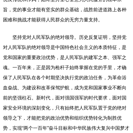
旨，党的事业才能有坚实的群众基础，战胜前进道路上各种
困难和挑战才能获得人民群众的无穷力量支持。
坚持党对人民军队的绝对领导。历史反复证明，坚持党
对人民军队的绝对领导是中国特色社会主义的本质特征，是
党和国家的重要政治优势，是人民军队的建军之本、强军之
魂。一百年来，正是因为枪杆子始终掌握在党的手里，才确
保了人民军队在各个时期坚决执行党的政治任务，为革命浴
血奋战、为建设和改革保驾护航，成为党和国家事业不断向
前的坚强柱石。新时代，面对强国强军的时代要求，面对国
家安全环境的深刻变化，只有始终把人民军队置于党的绝对
领导之下，才能把党的政治优势和组织优势转化为制胜优
势，实现“两个一百年”奋斗目标和中华民族伟大复兴中国梦才